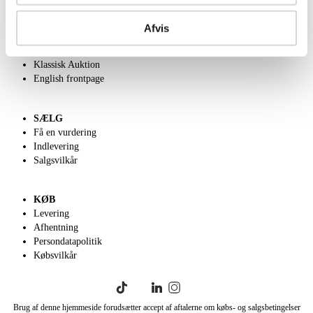
OM OS
Om Lauritz.com
Afvis
Kontakt os
Velgørenhed
Klassisk Auktion
English frontpage
SÆLG
Få en vurdering
Indlevering
Salgsvilkår
KØB
Levering
Afhentning
Persondatapolitik
Købsvilkår
Brug af denne hjemmeside forudsætter accept af aftalerne om købs- og salgsbetingelser