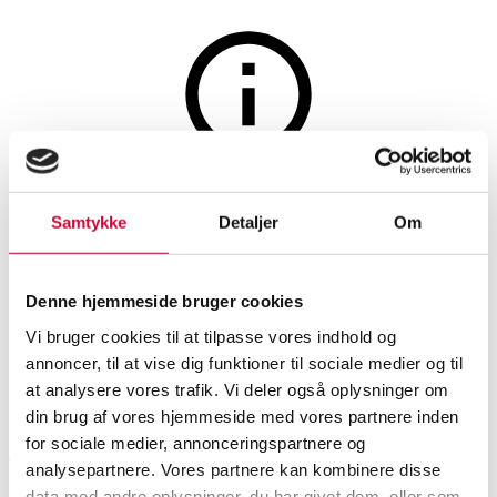
Smykker
Auktionen er afsluttet
Samtykke
Detaljer
Om
Jan Jørgensen solitairering
med brillant på ca. 0.05 ct. 14
Denne hjemmeside bruger cookies
kt. guld, str. 61
Vi bruger cookies til at tilpasse vores indhold og
annoncer, til at vise dig funktioner til sociale medier og til
at analysere vores trafik. Vi deler også oplysninger om
SHOWROOM
VURDERING
VARENUMMER
din brug af vores hjemmeside med vores partnere inden
for sociale medier, annonceringspartnere og
Aarhus
DKK
2.400
6372495
analysepartnere. Vores partnere kan kombinere disse
Ringe
Momsvare
data med andre oplysninger, du har givet dem, eller som