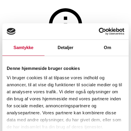
Maleri og skulpturer
Samtykke
Detaljer
Om
Auktionen er afsluttet
Jørgen Waring: Byexterør med
Denne hjemmeside bruger cookies
gående mand. Olie på lærred.
Vi bruger cookies til at tilpasse vores indhold og
annoncer, til at vise dig funktioner til sociale medier og til
at analysere vores trafik. Vi deler også oplysninger om
SHOWROOM
VURDERING
VARENUMMER
din brug af vores hjemmeside med vores partnere inden
for sociale medier, annonceringspartnere og
Odense
DKK
2.600
6527772
analysepartnere. Vores partnere kan kombinere disse
data med andre oplysninger, du har givet dem, eller som
Beskrivelse
de har indsamlet fra din brug af deres tjenester.
Tegninger