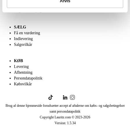
Afvis
Klassisk Auktion
English frontpage
SÆLG
Få en vurdering
Indlevering
Salgsvilkår
KØB
Levering
Afhentning
Persondatapolitik
Købsvilkår
Brug af denne hjemmeside forudsætter accept af aftalerne om købs- og salgsbetingelser
samt persondatapolitik
Copyright Lauritz.com © 2023-
2026
Version:
1.5.34