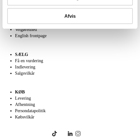
OM OS
Afvis
Om Lauritz.com
Kontakt os
Velgørenhed
English frontpage
SÆLG
Få en vurdering
Indlevering
Salgsvilkår
KØB
Levering
Afhentning
Persondatapolitik
Købsvilkår