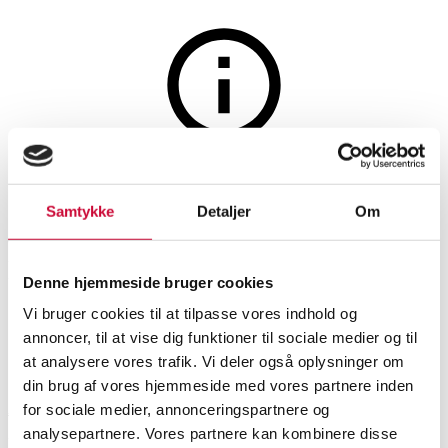
Møbler
Auktionen er afsluttet
Jonas Søndergaard for Umage.
Samtykke
Detaljer
Om
Fire taburetter, model Step It
Up (4)
Denne hjemmeside bruger cookies
Vi bruger cookies til at tilpasse vores indhold og
annoncer, til at vise dig funktioner til sociale medier og til
SHOWROOM
VURDERING
VARENUMMER
at analysere vores trafik. Vi deler også oplysninger om
din brug af vores hjemmeside med vores partnere inden
Aarhus
DKK
1.000
6587766
for sociale medier, annonceringspartnere og
analysepartnere. Vores partnere kan kombinere disse
Stole
Momsvare