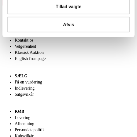
Tillad valgte
Afvis
OM OS
Om Lauritz.com
Kontakt os
Velgørenhed
Klassisk Auktion
English frontpage
SÆLG
Få en vurdering
Indlevering
Salgsvilkår
KØB
Levering
Afhentning
Persondatapolitik
Købsvilkår