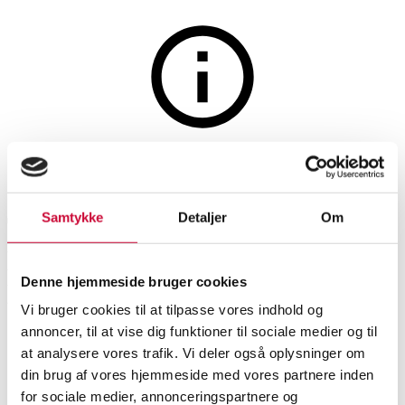
Møbler
Auktionen er afsluttet
Jonas Trampedach for HAY.
Samtykke
Detaljer
Om
Tre barstole, model Cornet
Low samt Leif Jørgensen.
Denne hjemmeside bruger cookies
Højbord, model Loop (4)
Vi bruger cookies til at tilpasse vores indhold og
annoncer, til at vise dig funktioner til sociale medier og til
at analysere vores trafik. Vi deler også oplysninger om
SHOWROOM
VURDERING
VARENUMMER
din brug af vores hjemmeside med vores partnere inden
Stole
for sociale medier, annonceringspartnere og
Aarhus
DKK
2.400
6536442