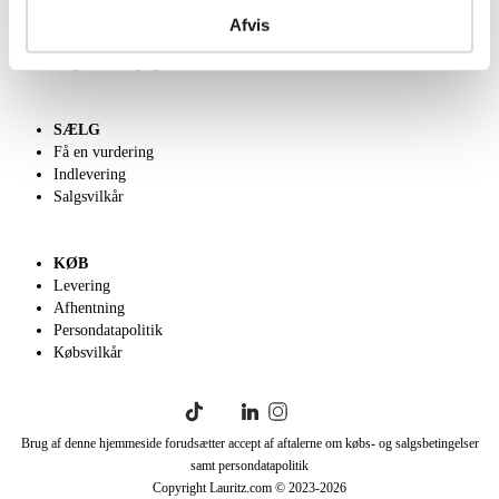
Kontakt os
Afvis
Velgørenhed
English frontpage
SÆLG
Få en vurdering
Indlevering
Salgsvilkår
KØB
Levering
Afhentning
Persondatapolitik
Købsvilkår
Brug af denne hjemmeside forudsætter accept af aftalerne om købs- og salgsbetingelser
samt persondatapolitik
Copyright Lauritz.com © 2023-
2026