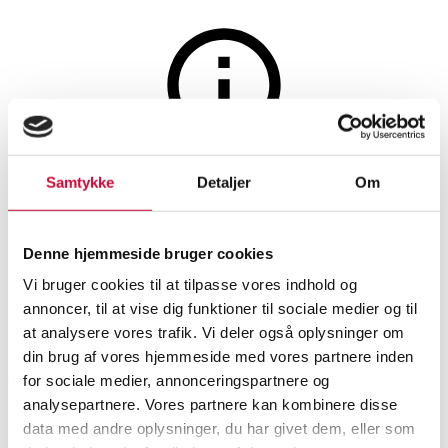
Møbler
Auktionen er afsluttet
Samtykke
Detaljer
Om
Jonas Wagell for Wendelbo.
Reol - Model Formal
Denne hjemmeside bruger cookies
Vi bruger cookies til at tilpasse vores indhold og
annoncer, til at vise dig funktioner til sociale medier og til
SHOWROOM
VURDERING
VARENUMMER
at analysere vores trafik. Vi deler også oplysninger om
din brug af vores hjemmeside med vores partnere inden
Roskilde
DKK
8.800
6510749
for sociale medier, annonceringspartnere og
analysepartnere. Vores partnere kan kombinere disse
Nyproduceret vare
Momsvare
data med andre oplysninger, du har givet dem, eller som
Reoler
Beskrivelse