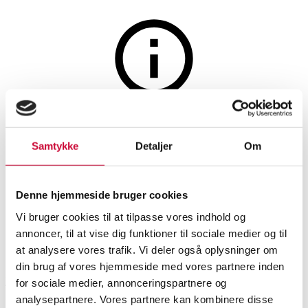
Sølv, bronze, kobber og tin
Auktionen er afsluttet
Just Andersen for Georg
Samtykke
Detaljer
Om
Jensen, 'Blok'. middagsbestik
af sterlingsølv (24)
Denne hjemmeside bruger cookies
Vi bruger cookies til at tilpasse vores indhold og
annoncer, til at vise dig funktioner til sociale medier og til
SHOWROOM
VURDERING
VARENUMMER
at analysere vores trafik. Vi deler også oplysninger om
din brug af vores hjemmeside med vores partnere inden
København
DKK
11.000
6536523
for sociale medier, annonceringspartnere og
analysepartnere. Vores partnere kan kombinere disse
Sølvbestik