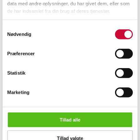
data med andre oplysninger, du har givet dem, eller som
Beskrivelse
de har indsamlet fra din brug af deres tjenester.
Georg Jensen, 'Blok', middagsbestik af sterlingsølv bestående af 8
Samtykkevalg
middagsknive med blade af rustfrit stål (22,5 cm), 8 middagsgafler (18,3
Nødvendig
cm) samt 8 middagsskeer (19 cm). Designet af Just Andersen i 1934.
Samlet vægt ekskl. dele med stål ca. 938 g. Vægt i alt ca. 1651 g. Fremstår
med brugsspor. (24)
Præferencer
Lignende varer
Statistik
Tilmeld dig vores nyhedsbrev og modtag nyheder samt
Marketing
tilbud direkte i din email.
Tillad alle
Just Andersen for Georg Jensen, 'Blok'. middagsbestik af ste...
Tillad valgte