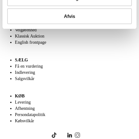
OM OS
Afvis
Om Lauritz.com
Kontakt os
Velgørenhed
Klassisk Auktion
English frontpage
SÆLG
Få en vurdering
Indlevering
Salgsvilkår
KØB
Levering
Afhentning
Persondatapolitik
Købsvilkår