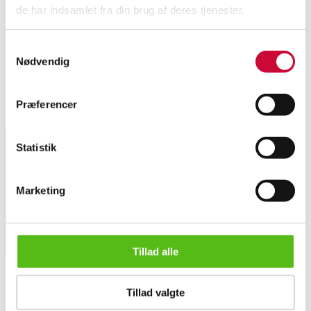
de har indsamlet fra din brug af deres tjenester.
Beskrivelse
Samtykkevalg
Kaare Klint for Rud. Rasmussen (1888-1954): Safaristol med stel af ask.
Nødvendig
Udspændt i sæde, ryg og armlæn med kraftigt patineret skind. Nogen
brugssport i.f.a. pletter, ridser og skrammer.
Præferencer
Lignende varer
Statistik
Tilmeld dig vores nyhedsbrev og modtag nyheder samt
tilbud direkte i din email.
Marketing
Tillad alle
Kaare Klint for Rud. Rasmussen (1888-1954): Safaristol med s...
Tillad valgte
OM OS