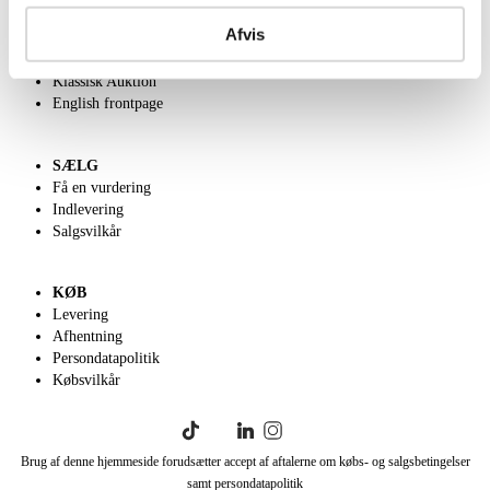
Om Lauritz.com
Afvis
Kontakt os
Velgørenhed
Klassisk Auktion
English frontpage
SÆLG
Få en vurdering
Indlevering
Salgsvilkår
KØB
Levering
Afhentning
Persondatapolitik
Købsvilkår
Brug af denne hjemmeside forudsætter accept af aftalerne om købs- og salgsbetingelser
samt persondatapolitik