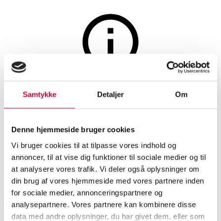
Møbler
Auktionen er afsluttet
Samtykke
Detaljer
Om
Kaare Klint for Rud.
Rasmussen (1888-1954):
Denne hjemmeside bruger cookies
Safaristol med stel af ask.
Vi bruger cookies til at tilpasse vores indhold og
annoncer, til at vise dig funktioner til sociale medier og til
at analysere vores trafik. Vi deler også oplysninger om
SHOWROOM
VURDERING
VARENUMMER
din brug af vores hjemmeside med vores partnere inden
for sociale medier, annonceringspartnere og
Hørsholm
DKK
2.400
6533462
analysepartnere. Vores partnere kan kombinere disse
Lænestole
data med andre oplysninger, du har givet dem, eller som