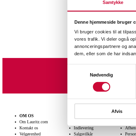
Samtykke
Denne hjemmeside bruger c
Vi bruger cookies til at tilpas
vores trafik. Vi deler også 
annonceringspartnere og anal
dem, eller som de har indsaml
Samtykkevalg
Nødvendig
Tilmeld dig vores nyheds
Afvis
OM OS
SÆLG
KØB
Om Lauritz.com
Få en vurdering
Lever
Kontakt os
Indlevering
Afhen
Velgørenhed
Salgsvilkår
Person