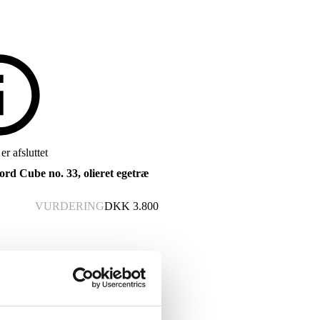
r afsluttet
ord Cube no. 33, olieret egetræ
VURDERING
DKK
3.800
estående af tre små borde med