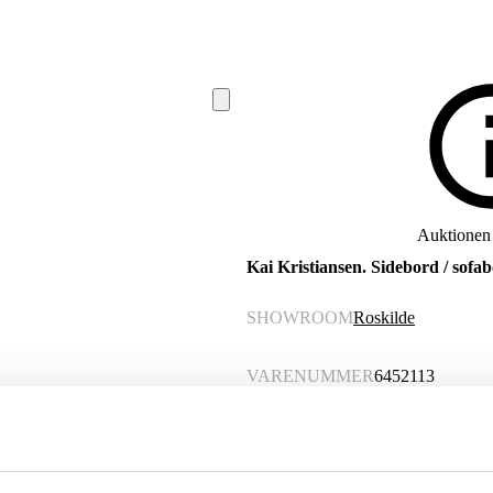
Auktionen e
Kai Kristiansen. Sidebord / sofab
SHOWROOM
Roskilde
VARENUMMER
6452113
Beskrivelse
Kai Kristiansen. Sidebord / sofabord b