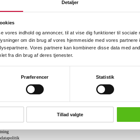
Detaljer
kvadratisk plade af fineret hvidolieret
olieret egetræ.
Bordene kan samles til kvadratisk kub
ookies
Fremstillet for Kai Kristiansen & Frie
Udstillingsmodel. Modelfoto. Fremstår
se vores indhold og annoncer, til at vise dig funktioner til sociale
original emballage.
oplysninger om din brug af vores hjemmeside med vores partnere i
ysepartnere. Vores partnere kan kombinere disse data med andr
Lignende varer
et fra din brug af deres tjenester.
Præferencer
Statistik
brev og modtag nyheder samt tilbud direkte i din email.
Tillad valgte
ing
tning
datapolitik