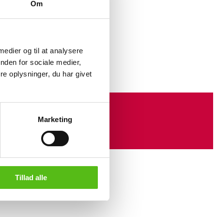
Om
 egetræ, medeformet stel af massiv
e med målene H. 42 L. 43 D. 40 cm.
nds, model Cube no. 33.
 med minimale håndteringsspor i
 medier og til at analysere
nden for sociale medier,
e oplysninger, du har givet
Marketing
Tillad alle