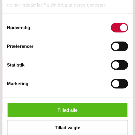
de har indsamlet fra din brug af deres tjenester.
Kaminskærm af forgyldt træ udskåret med frugter i barokform med broderi
bag glas.
Samtykkevalg
Broderiet med blomster er antagelig udført af dronning Louise. 1800-tallet.
Nødvendig
106 x 85 x 44 cm.
Fremstår med aldersrelaterede brugsspor.
Præferencer
Lignende varer
Statistik
Tilmeld dig vores nyhedsbrev og modtag nyheder samt
tilbud direkte i din email.
Marketing
Tillad alle
Kaminskærm af forgyldt træ med broderi fra 1800-tallet.
Tillad valgte
OM OS