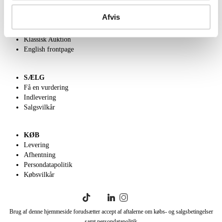
Om Lauritz.com
Afvis
Kontakt os
Velgørenhed
Klassisk Auktion
English frontpage
SÆLG
Få en vurdering
Indlevering
Salgsvilkår
KØB
Levering
Afhentning
Persondatapolitik
Købsvilkår
Brug af denne hjemmeside forudsætter accept af aftalerne om købs- og salgsbetingelser
samt persondatapolitik