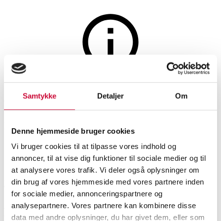
Møbler
Auktionen er afsluttet
Samtykke
Detaljer
Om
Kaminskærm af forgyldt træ
med broderi fra 1800-tallet.
Denne hjemmeside bruger cookies
Vi bruger cookies til at tilpasse vores indhold og
SHOWROOM
VURDERING
VARENUMMER
annoncer, til at vise dig funktioner til sociale medier og til
at analysere vores trafik. Vi deler også oplysninger om
din brug af vores hjemmeside med vores partnere inden
Hørsholm
DKK
1.300
6515892
for sociale medier, annonceringspartnere og
analysepartnere. Vores partnere kan kombinere disse
Beskrivelse
Øvrige møbler
data med andre oplysninger, du har givet dem, eller som