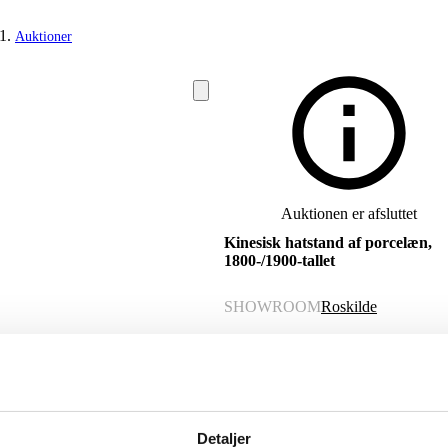
Auktioner
Auktionen er afsluttet
Kinesisk hatstand af porcelæn,
1800-/1900-tallet
SHOWROOM
Roskilde
VURDERING
DKK
1.000
VARENUMMER
6546960
Detaljer