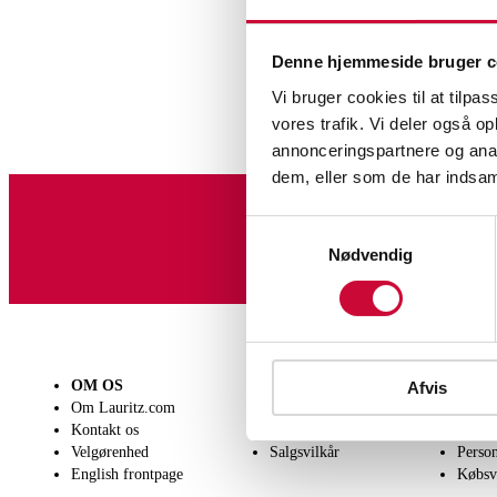
Denne hjemmeside bruger c
Vi bruger cookies til at tilpas
vores trafik. Vi deler også 
annonceringspartnere og anal
dem, eller som de har indsaml
Samtykkevalg
Tilmeld dig vores nyheds
Nødvendig
OM OS
SÆLG
KØB
Afvis
Om Lauritz.com
Få en vurdering
Lever
Kontakt os
Indlevering
Afhen
Velgørenhed
Salgsvilkår
Person
English frontpage
Købsv