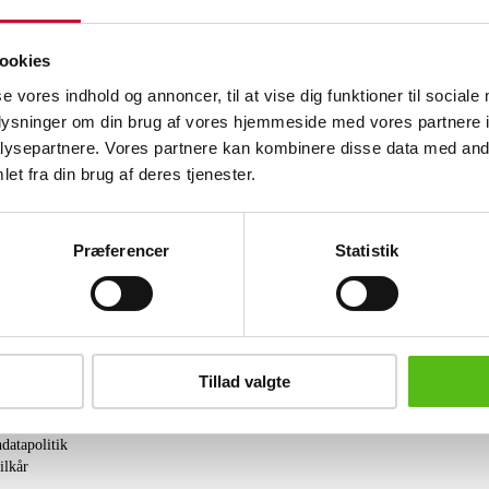
Beskrivelse
ookies
Kinesisk hatstand af porcelæn, konverte
Hobby og samleobjekter
se vores indhold og annoncer, til at vise dig funktioner til sociale
til bordlampe, 1800-/1900-tallet. H 28
oplysninger om din brug af vores hjemmeside med vores partnere i
ysepartnere. Vores partnere kan kombinere disse data med andr
Lignende varer
et fra din brug af deres tjenester.
brev og modtag nyheder samt tilbud direkte i din email.
Præferencer
Statistik
Tillad valgte
ing
tning
datapolitik
ilkår