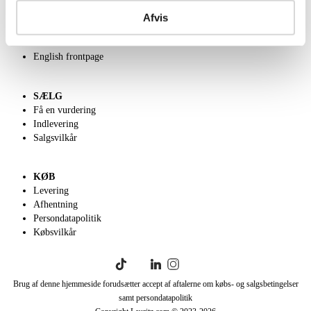
Om Lauritz.com
Kontakt os
Afvis
Velgørenhed
Klassisk Auktion
English frontpage
SÆLG
Få en vurdering
Indlevering
Salgsvilkår
KØB
Levering
Afhentning
Persondatapolitik
Købsvilkår
Brug af denne hjemmeside forudsætter accept af aftalerne om købs- og salgsbetingelser
samt persondatapolitik