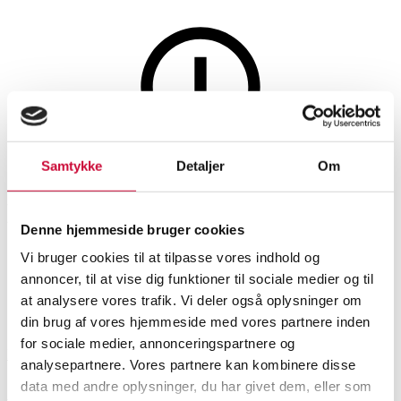
Hobby og samleobjekter
Samtykke
Detaljer
Om
Denne auktion er fortrudt
Kinesisk vase, okseblod glasur,
Denne hjemmeside bruger cookies
19/20 årh.
Vi bruger cookies til at tilpasse vores indhold og
annoncer, til at vise dig funktioner til sociale medier og til
at analysere vores trafik. Vi deler også oplysninger om
SHOWROOM
VURDERING
VARENUMMER
din brug af vores hjemmeside med vores partnere inden
for sociale medier, annonceringspartnere og
Roskilde
DKK
3.800
6586749
analysepartnere. Vores partnere kan kombinere disse
data med andre oplysninger, du har givet dem, eller som
Orientalsk