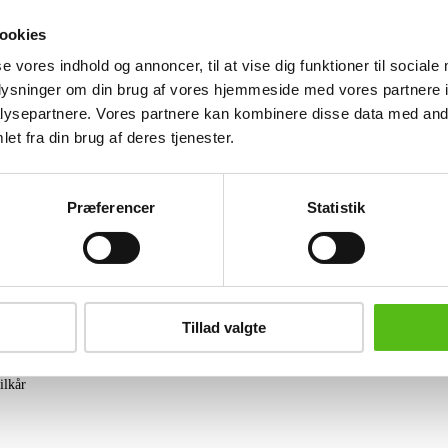
brugsspor.
ookies
Gør et kup ved at byde på auktioner f
se vores indhold og annoncer, til at vise dig funktioner til sociale
oplysninger om din brug af vores hjemmeside med vores partnere i
Lignende varer
ysepartnere. Vores partnere kan kombinere disse data med andr
et fra din brug af deres tjenester.
brev og modtag nyheder samt tilbud direkte i din email.
Præferencer
Statistik
ing
Tillad valgte
tning
datapolitik
ilkår