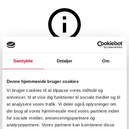
Møbler
Auktionen er afsluttet
Kristian Sofus Hansen og
Samtykke
Detaljer
Om
Tommy Hyldahl Norr11.
Lænestol. Model: Nomad
Denne hjemmeside bruger cookies
Vi bruger cookies til at tilpasse vores indhold og
annoncer, til at vise dig funktioner til sociale medier og til
SHOWROOM
VURDERING
VARENUMMER
at analysere vores trafik. Vi deler også oplysninger om
din brug af vores hjemmeside med vores partnere inden
Roskilde
DKK
5.000
6372662
for sociale medier, annonceringspartnere og
analysepartnere. Vores partnere kan kombinere disse
Lænestole
Nyproduceret vare
Momsvare