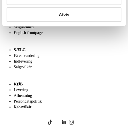
OM OS
Afvis
Om Lauritz.com
Kontakt os
Velgørenhed
English frontpage
SÆLG
Få en vurdering
Indlevering
Salgsvilkår
KØB
Levering
Afhentning
Persondatapolitik
Købsvilkår