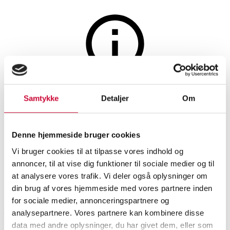
Smykker
Auktionen er afsluttet
Samtykke
Detaljer
Om
Kurt Nielsen. Et par øreringe
og armbånd af sterlingsølv,
Denne hjemmeside bruger cookies
prydet med drueklaser. (3)
Vi bruger cookies til at tilpasse vores indhold og
annoncer, til at vise dig funktioner til sociale medier og til
at analysere vores trafik. Vi deler også oplysninger om
SHOWROOM
VURDERING
VARENUMMER
din brug af vores hjemmeside med vores partnere inden
for sociale medier, annonceringspartnere og
Odense
DKK
1.900
6502137
analysepartnere. Vores partnere kan kombinere disse
Smykkesæt
data med andre oplysninger, du har givet dem, eller som