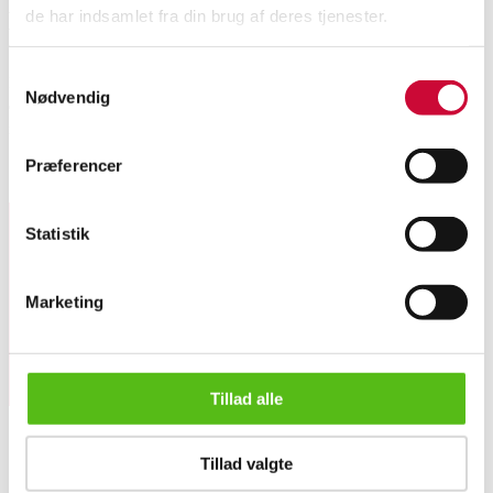
de har indsamlet fra din brug af deres tjenester.
Beskrivelse
Samtykkevalg
Kurt Nielsen. Et par øreringe af sterlingsølv i form af drueklaser. H. 3,6
Nødvendig
cm. B. 1,4 cm. Vægt ca. 8 gr. Samt Kurt Nielsen armbånd af sterlingsølv,
med charm i form af drueklase. L. 18,5 cm. Vægt ca. 6 gr. (3)
Præferencer
Lignende varer
Statistik
Tilmeld dig vores nyhedsbrev og modtag nyheder samt
tilbud direkte i din email.
Marketing
Tillad alle
Kurt Nielsen. Et par øreringe og armbånd af sterlingsølv, pr...
Tillad valgte
OM OS