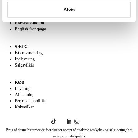
Om Lauritz.com
Afvis
Kontakt os
Velgørenhed
Klassisk Auktion
English frontpage
SÆLG
Få en vurdering
Indlevering
Salgsvilkår
KØB
Levering
Afhentning
Persondatapolitik
Købsvilkår
Brug af denne hjemmeside forudsætter accept af aftalerne om købs- og salgsbetingelser
samt persondatapolitik