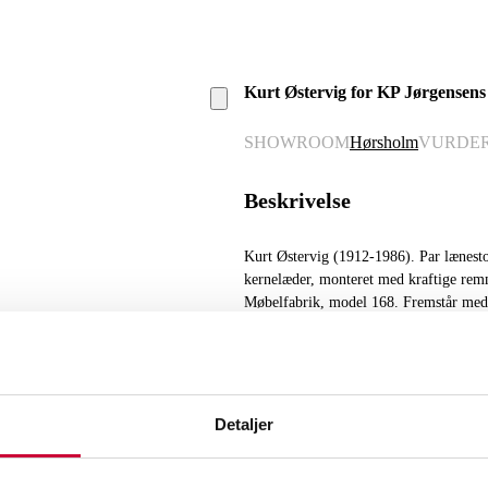
Kurt Østervig for KP Jørgensens 
SHOWROOM
Hørsholm
VURDE
Beskrivelse
Kurt Østervig (1912-1986). Par lænesto
kernelæder, monteret med kraftige rem
Møbelfabrik, model 168. Fremstår med b
montageskrue. (2)
Detaljer