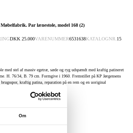
Møbelfabrik. Par lænestole, model 168 (2)
RING
DKK
25.000
VARENUMMER
6531638
KATALOGNR.
15
le med stel af massiv egetræ, sæde og ryg udspændt med kraftig patineret
me. H. 76/34, B. 79 cm. Formgive i 1960. Fremstillet på KP Jørgensens
rugsspor, kraftig patina, reparation på en rem og en uoriginal
Om