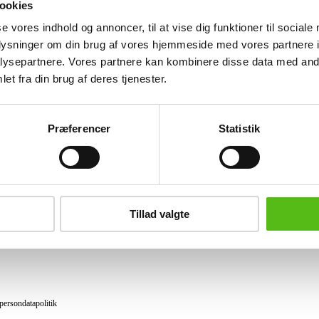
ookies
Lignende varer
se vores indhold og annoncer, til at vise dig funktioner til sociale
oplysninger om din brug af vores hjemmeside med vores partnere i
ysepartnere. Vores partnere kan kombinere disse data med andr
et fra din brug af deres tjenester.
brev og modtag nyheder samt tilbud direkte i din email.
Præferencer
Statistik
ing
tning
Tillad valgte
datapolitik
ilkår
persondatapolitik