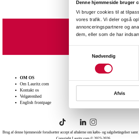
Denne hjemmeside bruger c
Vi bruger cookies til at tilpas
vores trafik. Vi deler også 
annonceringspartnere og anal
dem, eller som de har indsaml
Tilmeld dig vores nyheds
Samtykkevalg
Nødvendig
OM OS
SÆLG
KØB
Om Lauritz.com
Få en vurdering
Lever
Kontakt os
Indlevering
Afhen
Afvis
Velgørenhed
Salgsvilkår
Person
English frontpage
Købsv
Brug af denne hjemmeside forudsætter accept af aftalerne om købs- og salgsbetingelser samt 
Copyright Lauritz.com © 2023-
2026