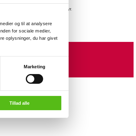
ver samling af eksklusivt Leica fotoudstyr.
ter
her
 medier og til at analysere
nden for sociale medier,
e oplysninger, du har givet
Marketing
Tillad alle