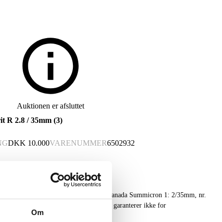
Auktionen er afsluttet
rit R 2.8 / 35mm (3)
NG
DKK
10.000
VARENUMMER
6502932
ver; Elmarit R 1:2.8 / 35mm samt Leitz canada Summicron 1: 2/35mm, nr.
holdt med lette brugsspor. Lauritz.com garanterer ikke for
Om