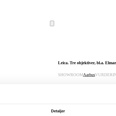
Leica. Tre objektiver, bl.a. Elma
SHOWROOM
Aarhus
VURDERI
Beskrivelse
Samling Leica / Leitz Wetzlar objekti
2618893, Elmar-C 1: 4/90. Fremstår vel
Detaljer
funktionaliteten.