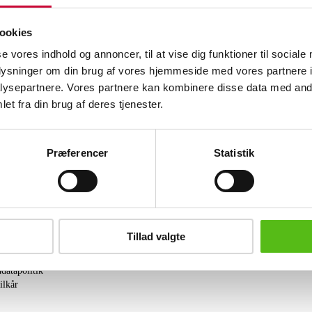
Denne vare er del af en tema-auktion o
ookies
Se hele udvalget på Leica samlerobjek
se vores indhold og annoncer, til at vise dig funktioner til sociale
oplysninger om din brug af vores hjemmeside med vores partnere i
Lignende varer
ysepartnere. Vores partnere kan kombinere disse data med andr
et fra din brug af deres tjenester.
brev og modtag nyheder samt tilbud direkte i din email.
Præferencer
Statistik
Tillad valgte
ing
tning
datapolitik
ilkår