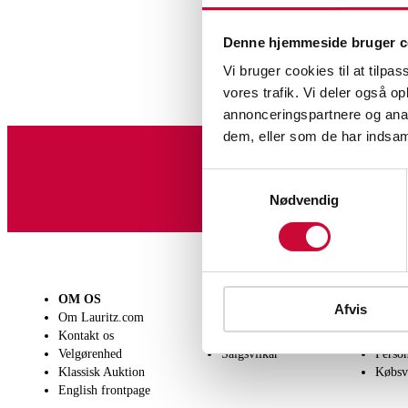
Denne hjemmeside bruger c
Vi bruger cookies til at tilpas
vores trafik. Vi deler også 
annonceringspartnere og anal
dem, eller som de har indsaml
Tilmeld dig vores nyheds
Samtykkevalg
Nødvendig
OM OS
SÆLG
KØB
Afvis
Om Lauritz.com
Få en vurdering
Lever
Kontakt os
Indlevering
Afhen
Velgørenhed
Salgsvilkår
Person
Klassisk Auktion
Købsv
English frontpage