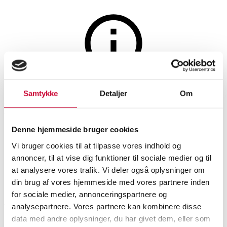
Elektronik
Auktionen er afsluttet
Samtykke
Detaljer
Om
Lenovo 31,5 tommer skærm.
Denne hjemmeside bruger cookies
SHOWROOM
VURDERING
VARENUMMER
Vi bruger cookies til at tilpasse vores indhold og
annoncer, til at vise dig funktioner til sociale medier og til
København
DKK
1.000
6540404
at analysere vores trafik. Vi deler også oplysninger om
din brug af vores hjemmeside med vores partnere inden
Momsvare
for sociale medier, annonceringspartnere og
Beskrivelse
analysepartnere. Vores partnere kan kombinere disse
data med andre oplysninger, du har givet dem, eller som
Computere, printere, tilbehør