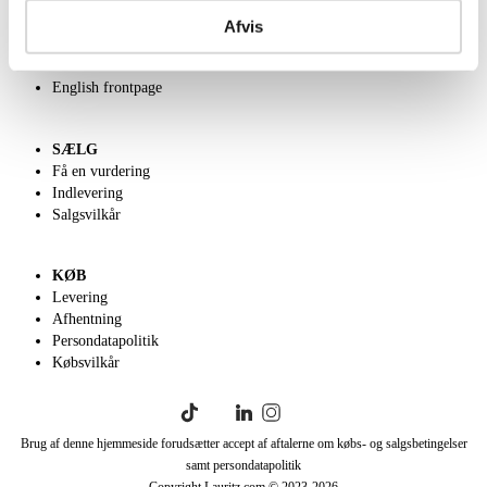
Om Lauritz.com
Kontakt os
Afvis
Velgørenhed
Klassisk Auktion
English frontpage
SÆLG
Få en vurdering
Indlevering
Salgsvilkår
KØB
Levering
Afhentning
Persondatapolitik
Købsvilkår
Brug af denne hjemmeside forudsætter accept af aftalerne om købs- og salgsbetingelser
samt persondatapolitik