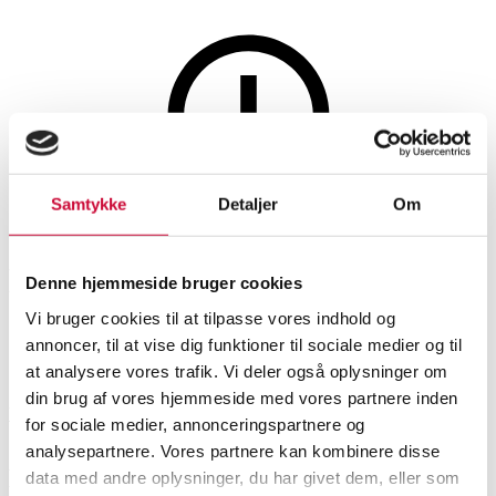
Møbler
Samtykke
Detaljer
Om
Denne auktion er annulleret
Denne auktion er annulleret
Denne hjemmeside bruger cookies
Vi bruger cookies til at tilpasse vores indhold og
annoncer, til at vise dig funktioner til sociale medier og til
SHOWROOM
VURDERING
VARENUMMER
at analysere vores trafik. Vi deler også oplysninger om
din brug af vores hjemmeside med vores partnere inden
Vejle
DKK
10.000
6468298
for sociale medier, annonceringspartnere og
analysepartnere. Vores partnere kan kombinere disse
Beskrivelse
data med andre oplysninger, du har givet dem, eller som
Sofaborde, småborde