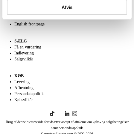
Om Lauritz.com
Kontakt os
Afvis
Velgørenhed
Klassisk Auktion
English frontpage
SÆLG
Få en vurdering
Indlevering
Salgsvilkår
KØB
Levering
Afhentning
Persondatapolitik
Købsvilkår
Brug af denne hjemmeside forudsætter accept af aftalerne om købs- og salgsbetingelser
samt persondatapolitik