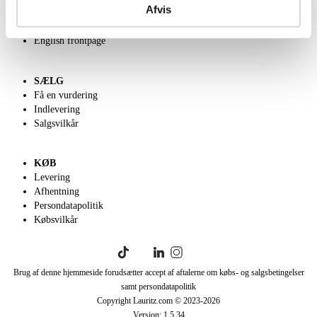
Afvis
Velgørenhed
Klassisk Auktion
English frontpage
SÆLG
Få en vurdering
Indlevering
Salgsvilkår
KØB
Levering
Afhentning
Persondatapolitik
Købsvilkår
Brug af denne hjemmeside forudsætter accept af aftalerne om købs- og salgsbetingelser
samt persondatapolitik
Copyright Lauritz.com © 2023-
2026
Version:
1.5.34