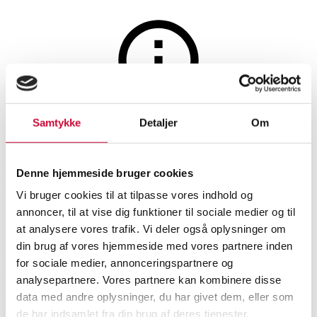
Maleri og skulpturer
Auktionen er afsluttet
Samtykke
Detaljer
Om
Luplau Janssen. To
landskabsparti. (2)
Denne hjemmeside bruger cookies
Vi bruger cookies til at tilpasse vores indhold og
annoncer, til at vise dig funktioner til sociale medier og til
SHOWROOM
VURDERING
VARENUMMER
at analysere vores trafik. Vi deler også oplysninger om
din brug af vores hjemmeside med vores partnere inden
for sociale medier, annonceringspartnere og
Roskilde
DKK
1.000
6541317
analysepartnere. Vores partnere kan kombinere disse
data med andre oplysninger, du har givet dem, eller som
Beskrivelse
Ældre billedkunst
de har indsamlet fra din brug af deres tjenester.