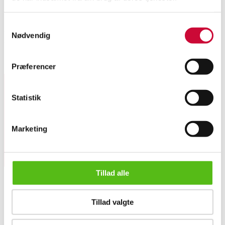
Luplau Janssen. To landskabsparti, 1 olie på lærred, sign. og dateret 1906,
Samtykkevalg
29 x 35 (35 x 41) cm. (med reparation) samt 1 olie på plade, sign. 26,5 x
Nødvendig
39,5 (34 x 46 ) cm. (afskalninger) (2)
Lignende varer
Præferencer
Statistik
Tilmeld dig vores nyhedsbrev og modtag nyheder samt
tilbud direkte i din email.
Marketing
Tillad alle
Tillad valgte
OM OS
Luplau Janssen. To landskabsparti. (2)
Om Lauritz.com
Kontakt os