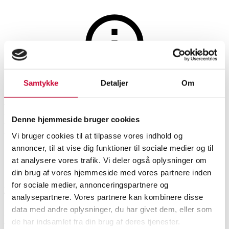
Maleri og skulpturer
Samtykke
Detaljer
Om
Auktionen er afsluttet
Maria Marstrand.
Denne hjemmeside bruger cookies
Komposition
Vi bruger cookies til at tilpasse vores indhold og
annoncer, til at vise dig funktioner til sociale medier og til
at analysere vores trafik. Vi deler også oplysninger om
SHOWROOM
VURDERING
VARENUMMER
din brug af vores hjemmeside med vores partnere inden
for sociale medier, annonceringspartnere og
København
DKK
23.000
6538086
analysepartnere. Vores partnere kan kombinere disse
data med andre oplysninger, du har givet dem, eller som
Beskrivelse
de har indsamlet fra din brug af deres tjenester.
Moderne billedkunst