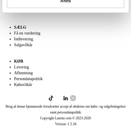
Afvis
Klassisk Auktion
English frontpage
SÆLG
Få en vurdering
Indlevering
Salgsvilkår
KØB
Levering
Afhentning
Persondatapolitik
Købsvilkår
Brug af denne hjemmeside forudsætter accept af aftalerne om købs- og salgsbetingelser
samt persondatapolitik
Copyright Lauritz.com © 2023-
2026
Version:
1.5.34