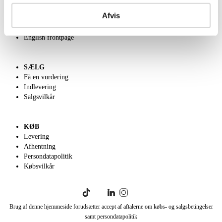
Om Lauritz.com
Afvis
Kontakt os
Velgørenhed
English frontpage
SÆLG
Få en vurdering
Indlevering
Salgsvilkår
KØB
Levering
Afhentning
Persondatapolitik
Købsvilkår
Brug af denne hjemmeside forudsætter accept af aftalerne om købs- og salgsbetingelser
samt persondatapolitik