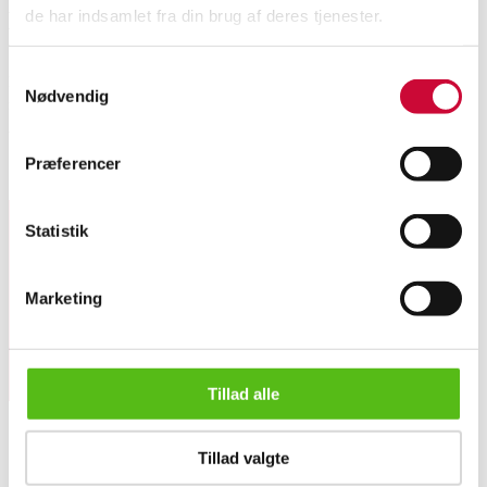
de har indsamlet fra din brug af deres tjenester.
Beskrivelse
Samtykkevalg
Michael Andersen. Vase dekoreret i polykrom Persia glasur med motiv med
Nødvendig
fiskerkoner kiggende på havet med både, stemplet bomærke for Michael
Andersen BORNHOLM DENMARK 5944, H. 40 cm.
Præferencer
Lignende varer
Statistik
Tilmeld dig vores nyhedsbrev og modtag nyheder samt
tilbud direkte i din email.
Marketing
Tillad alle
Michael Andersen. Vase m/ fiskerkoner, Persia glasur, nr. 59...
Tillad valgte
OM OS