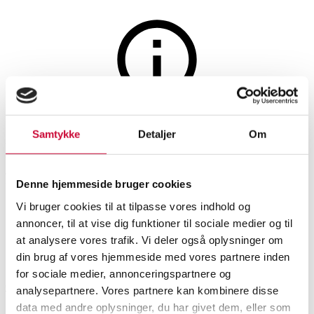
Glas, porcelæn og keramik
Auktionen er afsluttet
Samtykke
Detaljer
Om
Michael Andersen. Vase m/
fiskerkoner, Persia glasur, nr.
Denne hjemmeside bruger cookies
5944, H. 40 cm.
Vi bruger cookies til at tilpasse vores indhold og
annoncer, til at vise dig funktioner til sociale medier og til
at analysere vores trafik. Vi deler også oplysninger om
SHOWROOM
VURDERING
VARENUMMER
din brug af vores hjemmeside med vores partnere inden
for sociale medier, annonceringspartnere og
Odense
DKK
1.300
6498304
analysepartnere. Vores partnere kan kombinere disse
Vaser, skåle, fade
data med andre oplysninger, du har givet dem, eller som