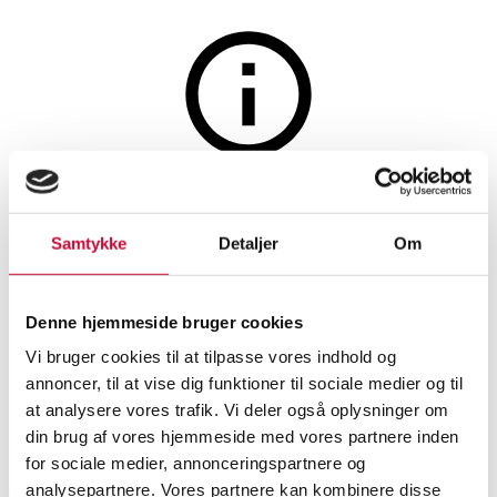
Tæpper og tekstiler
Auktionen er afsluttet
Miss Syberg: 'Nordic
Samtykke
Detaljer
Om
Winecooler' i sort skind samt et
gotlandsk lammeskind , hvid
Denne hjemmeside bruger cookies
og gråmeleret (2)
Vi bruger cookies til at tilpasse vores indhold og
annoncer, til at vise dig funktioner til sociale medier og til
at analysere vores trafik. Vi deler også oplysninger om
SHOWROOM
VURDERING
VARENUMMER
din brug af vores hjemmeside med vores partnere inden
for sociale medier, annonceringspartnere og
Skind og læder
analysepartnere. Vores partnere kan kombinere disse
Odense
DKK
1.400
6529931