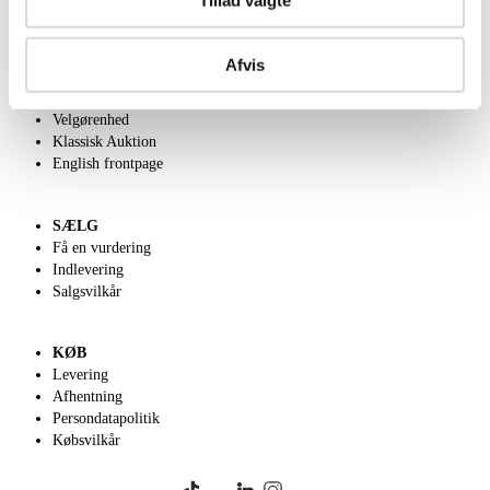
Tillad valgte
OM OS
Afvis
Om Lauritz.com
Kontakt os
Velgørenhed
Klassisk Auktion
English frontpage
SÆLG
Få en vurdering
Indlevering
Salgsvilkår
KØB
Levering
Afhentning
Persondatapolitik
Købsvilkår