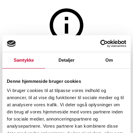
Glas, porcelæn og keramik
Auktionen er afsluttet
Samtykke
Detaljer
Om
Murano, 1960erne: Hvid- og
rødvinsglas med farvede og
Denne hjemmeside bruger cookies
iriserede bægre (24)
Vi bruger cookies til at tilpasse vores indhold og
annoncer, til at vise dig funktioner til sociale medier og til
at analysere vores trafik. Vi deler også oplysninger om
SHOWROOM
VURDERING
VARENUMMER
din brug af vores hjemmeside med vores partnere inden
for sociale medier, annonceringspartnere og
Hørsholm
DKK
3.200
6492884
analysepartnere. Vores partnere kan kombinere disse
Drikkeglas