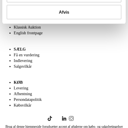
OM OS
Om Lauritz.com
Afvis
Kontakt os
Velgørenhed
Klassisk Auktion
English frontpage
SÆLG
Få en vurdering
Indlevering
Salgsvilkår
KØB
Levering
Afhentning
Persondatapolitik
Købsvilkår
Brug af denne hjemmeside forudsætter accept af aftalerne om købs- og salgsbetingelser