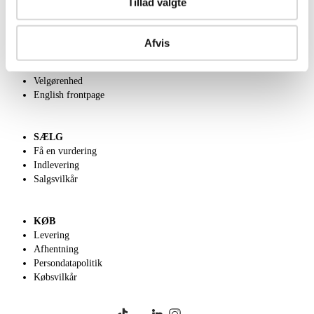
Tillad valgte
OM OS
Afvis
Om Lauritz.com
Kontakt os
Velgørenhed
English frontpage
SÆLG
Få en vurdering
Indlevering
Salgsvilkår
KØB
Levering
Afhentning
Persondatapolitik
Købsvilkår