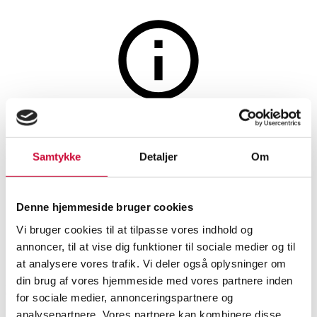
Sport og fritid
Auktionen er afsluttet
Mustang August Electric
Samtykke
Detaljer
Om
Center Herre - elcykel med 7
gear - Grey
Denne hjemmeside bruger cookies
Vi bruger cookies til at tilpasse vores indhold og
annoncer, til at vise dig funktioner til sociale medier og til
SHOWROOM
VURDERING
VARENUMMER
at analysere vores trafik. Vi deler også oplysninger om
din brug af vores hjemmeside med vores partnere inden
Roskilde
DKK
4.400
6509999
for sociale medier, annonceringspartnere og
Cykler
Momsvare
analysepartnere. Vores partnere kan kombinere disse