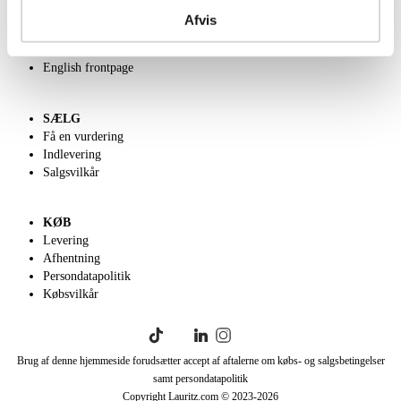
Kontakt os
Afvis
Velgørenhed
Klassisk Auktion
English frontpage
SÆLG
Få en vurdering
Indlevering
Salgsvilkår
KØB
Levering
Afhentning
Persondatapolitik
Købsvilkår
Brug af denne hjemmeside forudsætter accept af aftalerne om købs- og salgsbetingelser
samt persondatapolitik
Copyright Lauritz.com © 2023-
2026