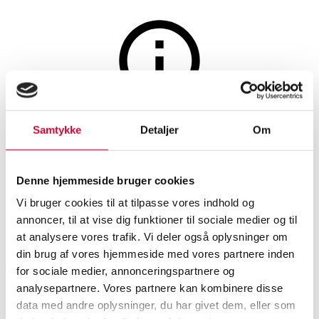
Møbler
Auktionen er afsluttet
Samtykke
Detaljer
Om
Nichetto Studio for Wendelbo.
Skammel - Aloe stool
Denne hjemmeside bruger cookies
Vi bruger cookies til at tilpasse vores indhold og
annoncer, til at vise dig funktioner til sociale medier og til
SHOWROOM
VURDERING
VARENUMMER
at analysere vores trafik. Vi deler også oplysninger om
din brug af vores hjemmeside med vores partnere inden
Roskilde
DKK
2.400
6518192
for sociale medier, annonceringspartnere og
analysepartnere. Vores partnere kan kombinere disse
Nyproduceret vare
Momsvare
data med andre oplysninger, du har givet dem, eller som
Stole
Beskrivelse