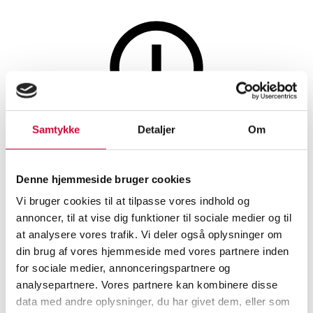
Glas, porcelæn og keramik
Samtykke
Detaljer
Om
Denne auktion er fortrudt
Noomi Backhaus for Søholm.
Denne hjemmeside bruger cookies
Stort fad af stentøj
Vi bruger cookies til at tilpasse vores indhold og
annoncer, til at vise dig funktioner til sociale medier og til
at analysere vores trafik. Vi deler også oplysninger om
SHOWROOM
VURDERING
VARENUMMER
din brug af vores hjemmeside med vores partnere inden
for sociale medier, annonceringspartnere og
Roskilde
DKK
1.000
6526992
analysepartnere. Vores partnere kan kombinere disse
data med andre oplysninger, du har givet dem, eller som
Vaser, skåle, fade