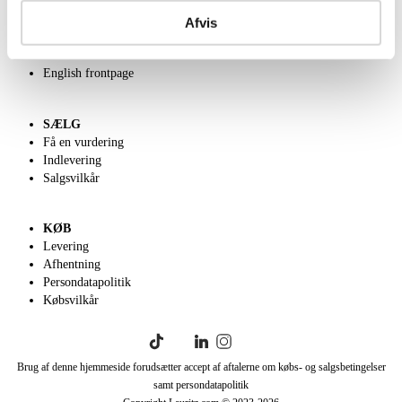
Om Lauritz.com
Kontakt os
Afvis
Velgørenhed
Klassisk Auktion
English frontpage
SÆLG
Få en vurdering
Indlevering
Salgsvilkår
KØB
Levering
Afhentning
Persondatapolitik
Købsvilkår
Brug af denne hjemmeside forudsætter accept af aftalerne om købs- og salgsbetingelser
samt persondatapolitik