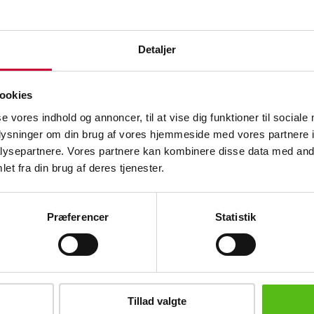
Beskrivelse
Nordafrikansk Moukahla flintlåsgevær 
Detaljer
Jagt, fiskeri, våben og militaria
1800-tallet. Mekanisk defekt. TL 148 
Kan frit erhverves.
ookies
se vores indhold og annoncer, til at vise dig funktioner til sociale
Denne vare er en del af følgende
oplysninger om din brug af vores hjemmeside med vores partnere i
auktion
ysepartnere. Vores partnere kan kombinere disse data med andr
et fra din brug af deres tjenester.
Laveste mindstepris
Lignende varer
Præferencer
Statistik
brev og modtag nyheder samt tilbud direkte i din email.
Tillad valgte