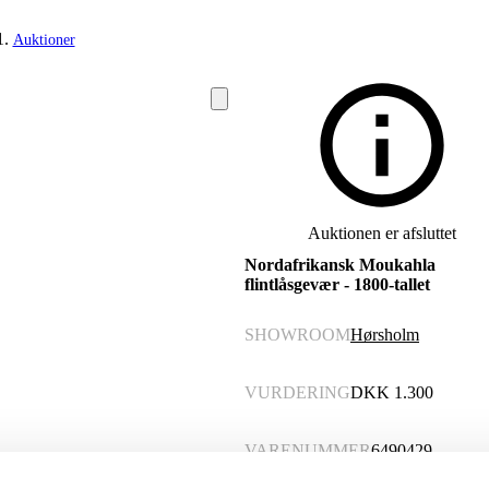
Auktioner
Auktionen er afsluttet
Nordafrikansk Moukahla
flintlåsgevær - 1800-tallet
SHOWROOM
Hørsholm
VURDERING
DKK
1.300
VARENUMMER
6490429