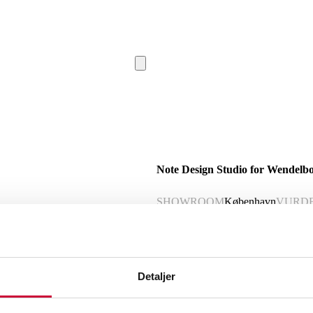
Note Design Studio for Wendelb
SHOWROOM
København
VURD
Nyproduceret vare
Momsvare
Beskrivelse
Detaljer
Note Design Studio for Wendelbo. Loun
Betrukket med møbelstof. måll: H. 78 