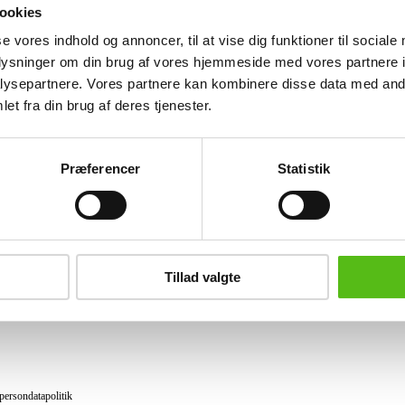
Udstillingsmodel.
ookies
se vores indhold og annoncer, til at vise dig funktioner til sociale
Lignende varer
oplysninger om din brug af vores hjemmeside med vores partnere i
ysepartnere. Vores partnere kan kombinere disse data med andr
et fra din brug af deres tjenester.
brev og modtag nyheder samt tilbud direkte i din email.
Præferencer
Statistik
ing
tning
Tillad valgte
datapolitik
ilkår
persondatapolitik