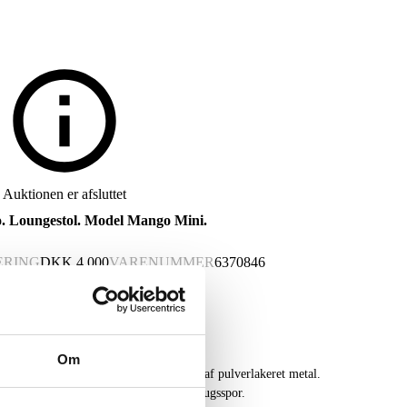
Auktionen er afsluttet
o. Loungestol. Model Mango Mini.
ERING
DKK
4.000
VARENUMMER
6370846
Om
gestol. Model Mango Mini Chair. Stel af pulverlakeret metal.
B. 64 D. 65 Sh. 46 cm. fremstår med brugsspor.