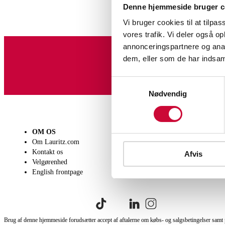
Denne hjemmeside bruger c
Vi bruger cookies til at tilpas
vores trafik. Vi deler også 
annonceringspartnere og anal
dem, eller som de har indsaml
Tilmeld dig vores nyheds
Samtykkevalg
Nødvendig
OM OS
SÆLG
KØB
Om Lauritz.com
Få en vurdering
Lever
Kontakt os
Indlevering
Afhen
Afvis
Velgørenhed
Salgsvilkår
Person
English frontpage
Købsv
Brug af denne hjemmeside forudsætter accept af aftalerne om købs- og salgsbetingelser samt 