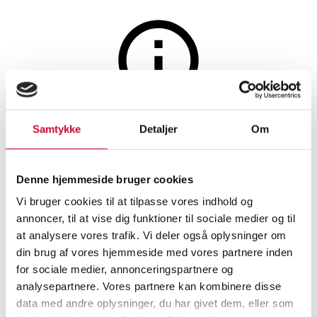
Møbler
Auktionen er afsluttet
Samtykke
Detaljer
Om
Note for Wendelbo. Loungestol.
Ovata High Back Swivel Chair
Denne hjemmeside bruger cookies
Vi bruger cookies til at tilpasse vores indhold og
annoncer, til at vise dig funktioner til sociale medier og til
SHOWROOM
VURDERING
VARENUMMER
at analysere vores trafik. Vi deler også oplysninger om
din brug af vores hjemmeside med vores partnere inden
Roskilde
DKK
10.000
6518307
for sociale medier, annonceringspartnere og
analysepartnere. Vores partnere kan kombinere disse
Nyproduceret vare
Momsvare
data med andre oplysninger, du har givet dem, eller som
Lænestole
Beskrivelse