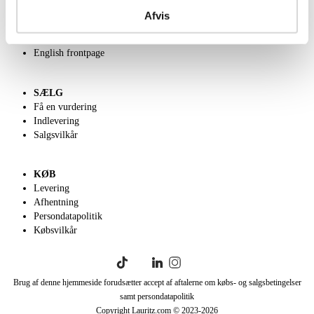
Kontakt os
Afvis
Velgørenhed
Klassisk Auktion
English frontpage
SÆLG
Få en vurdering
Indlevering
Salgsvilkår
KØB
Levering
Afhentning
Persondatapolitik
Købsvilkår
Brug af denne hjemmeside forudsætter accept af aftalerne om købs- og salgsbetingelser
samt persondatapolitik
Copyright Lauritz.com © 2023-
2026