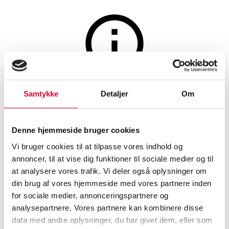
Sølv, bronze, kobber og tin
Auktionen er afsluttet
Samtykke
Detaljer
Om
O. Mogensen. Bestikdele nr. 35
af sterlingsølv (4)
Denne hjemmeside bruger cookies
Vi bruger cookies til at tilpasse vores indhold og
annoncer, til at vise dig funktioner til sociale medier og til
SHOWROOM
VURDERING
VARENUMMER
at analysere vores trafik. Vi deler også oplysninger om
din brug af vores hjemmeside med vores partnere inden
København
DKK
3.000
6539327
for sociale medier, annonceringspartnere og
analysepartnere. Vores partnere kan kombinere disse
Beskrivelse
data med andre oplysninger, du har givet dem, eller som
Sølvbestik