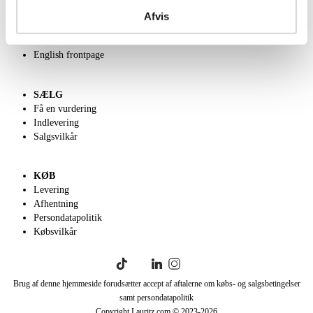
Kontakt os
Afvis
Velgørenhed
Klassisk Auktion
English frontpage
SÆLG
Få en vurdering
Indlevering
Salgsvilkår
KØB
Levering
Afhentning
Persondatapolitik
Købsvilkår
Brug af denne hjemmeside forudsætter accept af aftalerne om købs- og salgsbetingelser
samt persondatapolitik
Copyright Lauritz.com © 2023-
2026