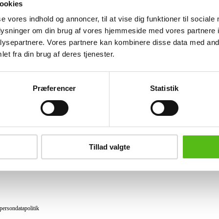
ookies
Lignende varer
se vores indhold og annoncer, til at vise dig funktioner til sociale
oplysninger om din brug af vores hjemmeside med vores partnere i
ysepartnere. Vores partnere kan kombinere disse data med andr
et fra din brug af deres tjenester.
brev og modtag nyheder samt tilbud direkte i din email.
Præferencer
Statistik
ing
tning
Tillad valgte
datapolitik
ilkår
persondatapolitik