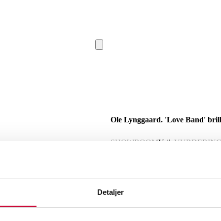
Ole Lynggaard. 'Love Band' brilla
SHOWROOM
Vejle
VURDERIN
Beskrivelse
Detaljer
Ole Lynggaard. 'Love Band' eternityring
ct. (carat stemplet i ringskinnen). Far
53/ 17. Vægt 2,6 g. Ole Lynggaardetui