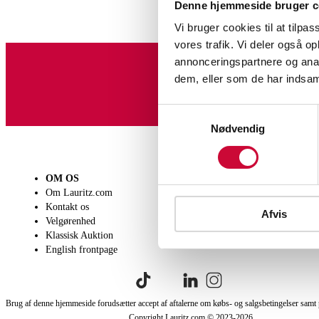
Denne hjemmeside bruger c
Vi bruger cookies til at tilpas
vores trafik. Vi deler også 
annonceringspartnere og anal
dem, eller som de har indsaml
Tilmeld dig vores nyheds
Samtykkevalg
Nødvendig
OM OS
SÆLG
KØB
Om Lauritz.com
Få en vurdering
Lever
Kontakt os
Indlevering
Afhen
Afvis
Velgørenhed
Salgsvilkår
Person
Klassisk Auktion
Købsv
English frontpage
Brug af denne hjemmeside forudsætter accept af aftalerne om købs- og salgsbetingelser samt 
Copyright Lauritz.com © 2023-
2026