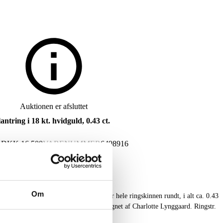
Auktionen er afsluttet
ntring i 18 kt. hvidguld, 0.43 ct.
G
DKK
16.500
VARENUMMER
6498916
Om
 i 18 kt. hvidguld prydet med brillanter hele ringskinnen rundt, i alt ca. 0.43
ve: Top Wesselton (G), klarhed: VS. Designet af Charlotte Lynggaard. Ringstr.
 medfølger. Fremstår med brugsspor.