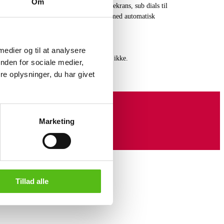
Om
3 visere, stregindeks og dato. Tachymetrekrans, sub dials til
glas. Ø 39 mm. Mekanisk Omega urværk med automatisk
let samt kortholder.
 medier og til at analysere
funktionaliteten. Servicehistorik kendes ikke.
nden for sociale medier,
e oplysninger, du har givet
Marketing
Tillad alle