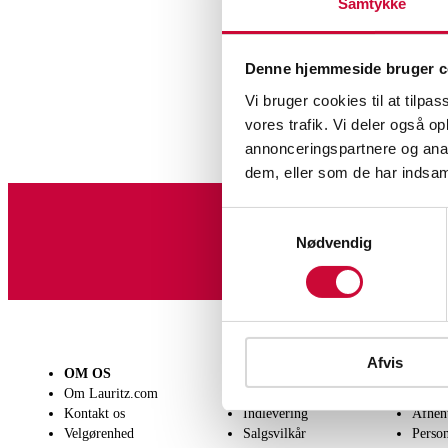
Samtykke
Denne hjemmeside bruger c
Vi bruger cookies til at tilpas
vores trafik. Vi deler også 
annonceringspartnere og anal
dem, eller som de har indsaml
Samtykkevalg
Tilmeld dig vores nyheds
Nødvendig
Afvis
OM OS
SÆLG
KØB
Om Lauritz.com
Få en vurdering
Lever
Kontakt os
Indlevering
Afhen
Velgørenhed
Salgsvilkår
Person