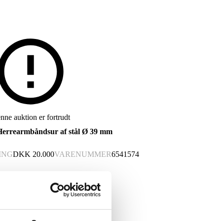
nne auktion er fortrudt
errearmbåndsur af stål Ø 39 mm
ING
DKK
20.000
VARENUMMER
6541574
 nyt varenummer 6546551
mbåndsur, serienummer 56954605.