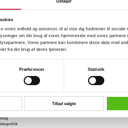
Detaljer
Urkasse af stål, sort urskive med logo, 
chronograph / stopursfunktion. Safir
optræk.
ookies
Monteret med original lænke af stål.
Der medfølger inder- og yderboks, book
se vores indhold og annoncer, til at vise dig funktioner til sociale
Uret går. Lauritz.com indestår ikke for 
oplysninger om din brug af vores hjemmeside med vores partnere i
ysepartnere. Vores partnere kan kombinere disse data med andr
Lignende varer
et fra din brug af deres tjenester.
brev og modtag nyheder samt tilbud direkte i din email.
Præferencer
Statistik
Tillad valgte
ing
tning
datapolitik