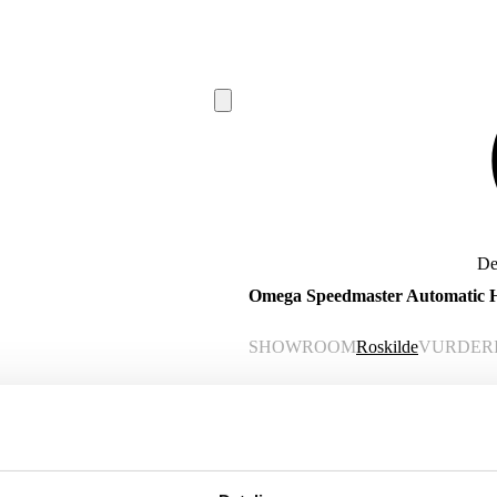
De
Omega Speedmaster Automatic H
SHOWROOM
Roskilde
VURDER
Beskrivelse
Denne vare er sat til omsalg under
Omega Speedmaster Automatic herrear