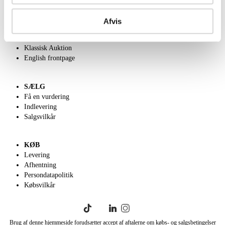
OM OS
Om Lauritz.com
Afvis
Kontakt os
Velgørenhed
Klassisk Auktion
English frontpage
SÆLG
Få en vurdering
Indlevering
Salgsvilkår
KØB
Levering
Afhentning
Persondatapolitik
Købsvilkår
Brug af denne hjemmeside forudsætter accept af aftalerne om købs- og salgsbetingelser