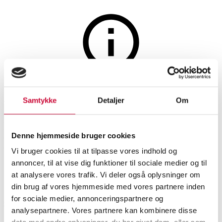
Glas, porcelæn og keramik
Auktionen er afsluttet
Samtykke
Detaljer
Om
P. Ipsens Enke. Niels Tvede
m.m. 'Livet' & 'Venus
Denne hjemmeside bruger cookies
Kalipygos', nr. 860 & 888. (2)
Vi bruger cookies til at tilpasse vores indhold og
annoncer, til at vise dig funktioner til sociale medier og til
at analysere vores trafik. Vi deler også oplysninger om
SHOWROOM
VURDERING
VARENUMMER
din brug af vores hjemmeside med vores partnere inden
for sociale medier, annonceringspartnere og
Odense
DKK
1.500
6542961
analysepartnere. Vores partnere kan kombinere disse
Figurer