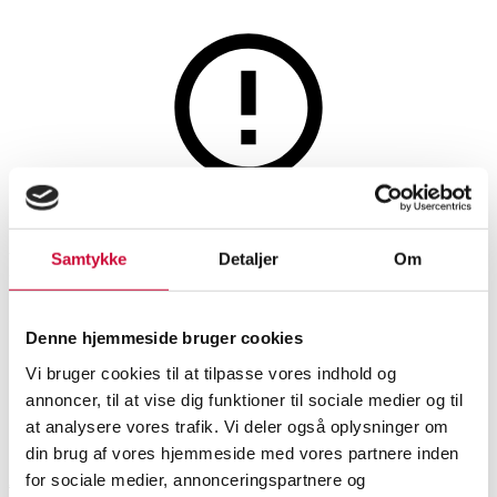
Smykker
Denne auktion er fortrudt
Par brillant ørestikker af 14 kt
Samtykke
Detaljer
Om
guld med 4.00 ct. Lab Grown
diamanter (2)
Denne hjemmeside bruger cookies
Vi bruger cookies til at tilpasse vores indhold og
annoncer, til at vise dig funktioner til sociale medier og til
SHOWROOM
VURDERING
VARENUMMER
at analysere vores trafik. Vi deler også oplysninger om
din brug af vores hjemmeside med vores partnere inden
for sociale medier, annonceringspartnere og
Aalborg
DKK
16.000
6538799
Øreringe