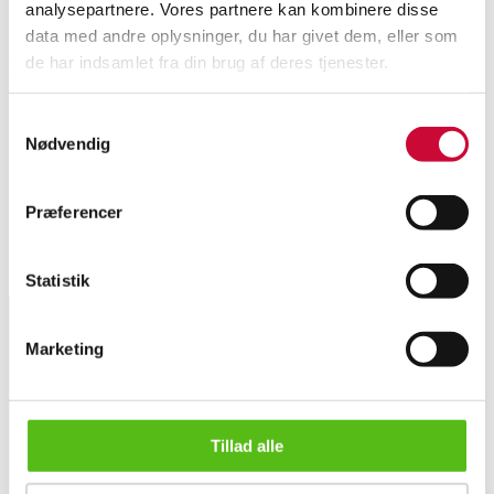
analysepartnere. Vores partnere kan kombinere disse
Nyproduceret vare
Momsvare
data med andre oplysninger, du har givet dem, eller som
de har indsamlet fra din brug af deres tjenester.
Beskrivelse
Samtykkevalg
Denne vare er sat til omsalg under nyt varenummer 6545944
Nødvendig
Par brillant / solitaire ørestikker af 14 kt guld, prydet med brillant slebet lab
grown diamanter, på i alt 4.00 ct. Farve: Top Wesselton (F-G). Klarhed:
VVS-VS. Stemplet: 14K. Vægt: 2,0 gram. Ligger i sort velourpose. Ny og
Præferencer
ubrugt. (2)
Lignende varer
Statistik
Marketing
Tilmeld dig vores nyhedsbrev og modtag nyheder samt
tilbud direkte i din email.
Tillad alle
Par brillant ørestikker af 14 kt guld med 4.00 ct. Lab Grown...