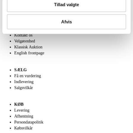
Tillad valgte
Afvis
OM OS
Om Lauritz.com
Kontakt os
Velgørenhed
Klassisk Auktion
English frontpage
SÆLG
Få en vurdering
Indlevering
Salgsvilkår
KØB
Levering
Afhentning
Persondatapolitik
Købsvilkår