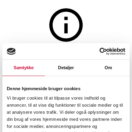
Smykker
Auktionen er afsluttet
Par brillant ørestikker af 14 kt
Samtykke
Detaljer
Om
hvidguld med 3.00 ct.
laboratorieskabte diamanter
Denne hjemmeside bruger cookies
(2)
Vi bruger cookies til at tilpasse vores indhold og
annoncer, til at vise dig funktioner til sociale medier og til
at analysere vores trafik. Vi deler også oplysninger om
SHOWROOM
VURDERING
VARENUMMER
din brug af vores hjemmeside med vores partnere inden
for sociale medier, annonceringspartnere og
Øreringe
Aalborg
DKK
13.000
6538808