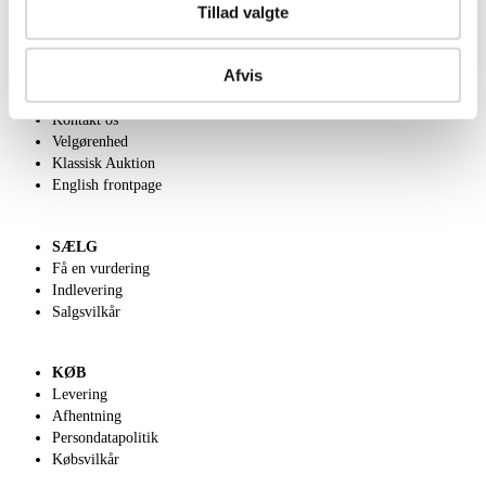
Tillad valgte
Afvis
OM OS
Om Lauritz.com
Kontakt os
Velgørenhed
Klassisk Auktion
English frontpage
SÆLG
Få en vurdering
Indlevering
Salgsvilkår
KØB
Levering
Afhentning
Persondatapolitik
Købsvilkår