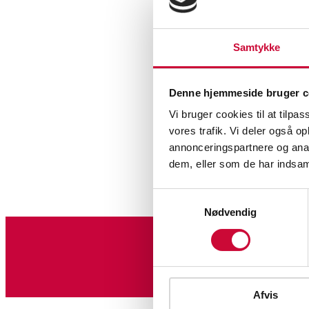
Samtykke
Denne hjemmeside bruger c
Vi bruger cookies til at tilpas
vores trafik. Vi deler også 
annonceringspartnere og anal
dem, eller som de har indsaml
Samtykkevalg
Nødvendig
Tilmeld dig vores nyheds
Afvis