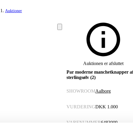
Auktioner
Auktionen er afsluttet
Par moderne manchetknapper a
sterlingsølv (2)
SHOWROOM
Aalborg
VURDERING
DKK
1.000
VARENUMMER
6483009
Momsvare