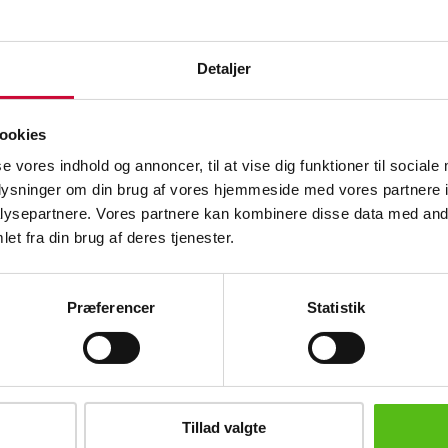
Beskrivelse
Detaljer
Smykker
Par moderne manchetknapper af
sterlingssølv stemplet 925 samt mester.
Samlet vejl 1495 kr.
ookies
se vores indhold og annoncer, til at vise dig funktioner til sociale
Denne vare er en del af følgende
oplysninger om din brug af vores hjemmeside med vores partnere i
auktion
ysepartnere. Vores partnere kan kombinere disse data med andr
et fra din brug af deres tjenester.
Laveste mindstepris
Lignende varer
Præferencer
Statistik
brev og modtag nyheder samt tilbud direkte i din email.
Tillad valgte