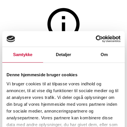
Smykker
Auktionen er afsluttet
Samtykke
Detaljer
Om
Par ørestikker af 8 kt. guld,
sløjfe med kæder
Denne hjemmeside bruger cookies
Vi bruger cookies til at tilpasse vores indhold og
SHOWROOM
VURDERING
VARENUMMER
annoncer, til at vise dig funktioner til sociale medier og til
at analysere vores trafik. Vi deler også oplysninger om
din brug af vores hjemmeside med vores partnere inden
Aarhus
DKK
1.400
6507958
for sociale medier, annonceringspartnere og
Momsvare
analysepartnere. Vores partnere kan kombinere disse
Øreringe
data med andre oplysninger, du har givet dem, eller som
Beskrivelse