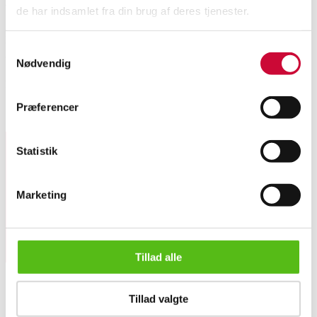
de har indsamlet fra din brug af deres tjenester.
Par ørestikker udført i 8 kt. guld, hver med sløjfe og dobbelt kæde. Længde
Samtykkevalg
32 mm. Vægt ca. 1,8 gram.
Nødvendig
Denne vare hidrører en ophørt smykkeforretning.
Præferencer
Lignende varer
Statistik
Tilmeld dig vores nyhedsbrev og modtag nyheder samt
tilbud direkte i din email.
Marketing
Tillad alle
Par ørestikker af 8 kt. guld, sløjfe med kæder
Tillad valgte
OM OS