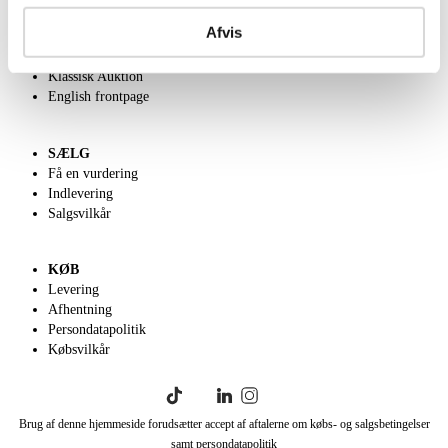
Om Lauritz.com
Afvis
Kontakt os
Velgørenhed
Klassisk Auktion
English frontpage
SÆLG
Få en vurdering
Indlevering
Salgsvilkår
KØB
Levering
Afhentning
Persondatapolitik
Købsvilkår
Brug af denne hjemmeside forudsætter accept af aftalerne om købs- og salgsbetingelser
samt persondatapolitik