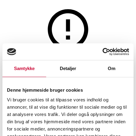
Møbler
Denne auktion er fortrudt
Samtykke
Detaljer
Om
Pedestal. Rover TV-Stander,
udstillingsmodel, H. 117 cm
Denne hjemmeside bruger cookies
Vi bruger cookies til at tilpasse vores indhold og
SHOWROOM
VURDERING
VARENUMMER
annoncer, til at vise dig funktioner til sociale medier og til
at analysere vores trafik. Vi deler også oplysninger om
Aarhus
DKK
1.800
6586771
din brug af vores hjemmeside med vores partnere inden
for sociale medier, annonceringspartnere og
Momsvare
Øvrige møbler
analysepartnere. Vores partnere kan kombinere disse