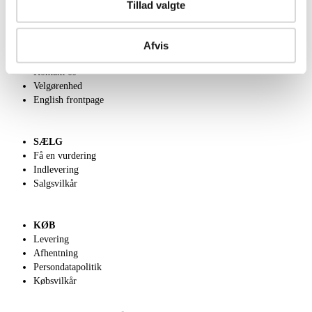
Tillad valgte
OM OS
Afvis
Om Lauritz.com
Kontakt os
Velgørenhed
English frontpage
SÆLG
Få en vurdering
Indlevering
Salgsvilkår
KØB
Levering
Afhentning
Persondatapolitik
Købsvilkår