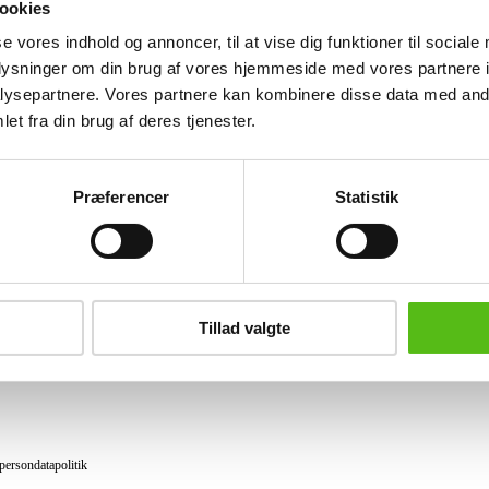
ookies
Lignende varer
se vores indhold og annoncer, til at vise dig funktioner til sociale
oplysninger om din brug af vores hjemmeside med vores partnere i
ysepartnere. Vores partnere kan kombinere disse data med andr
et fra din brug af deres tjenester.
brev og modtag nyheder samt tilbud direkte i din email.
Præferencer
Statistik
ing
tning
Tillad valgte
datapolitik
ilkår
persondatapolitik