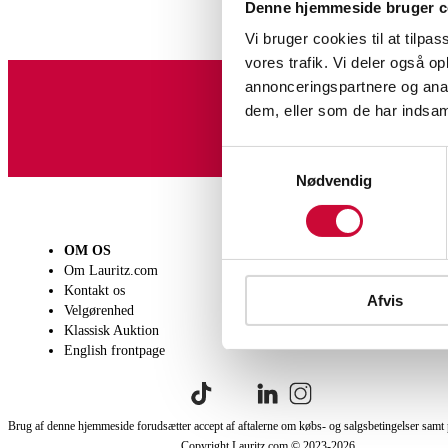
Denne hjemmeside bruger c
Vi bruger cookies til at tilpas
vores trafik. Vi deler også 
annonceringspartnere og anal
dem, eller som de har indsaml
Tilmeld dig vores nyheds
Samtykkevalg
Nødvendig
OM OS
SÆLG
KØB
Om Lauritz.com
Få en vurdering
Lever
Kontakt os
Indlevering
Afhen
Afvis
Velgørenhed
Salgsvilkår
Person
Klassisk Auktion
Købsv
English frontpage
Brug af denne hjemmeside forudsætter accept af aftalerne om købs- og salgsbetingelser samt 
Copyright Lauritz.com © 2023-
2026