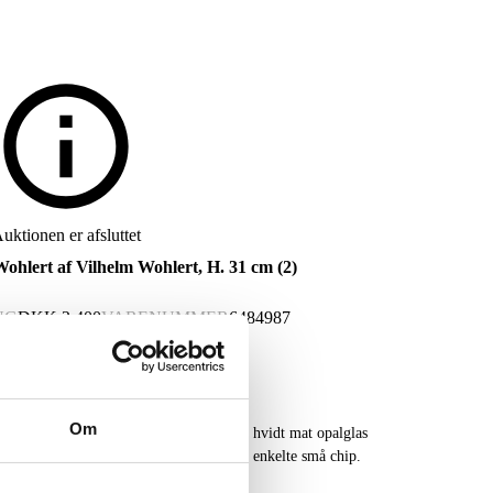
uktionen er afsluttet
 Wohlert af Vilhelm Wohlert, H. 31 cm (2)
NG
DKK
2.400
VARENUMMER
6484987
Om
el Satellit pendler / Wohlert pendler af hvidt mat opalglas
år med alm. aldersrelateret brugsspor, enkelte små chip.