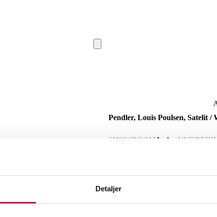
A
Pendler, Louis Poulsen, Satelit /
SHOWROOM
Aarhus
VURDERI
Beskrivelse
Detaljer
Vilhelm Wohlert for Louis Poulsen, mod
med ophæng. H. 31 cm. Ø 32 cm. Fremst
(2)