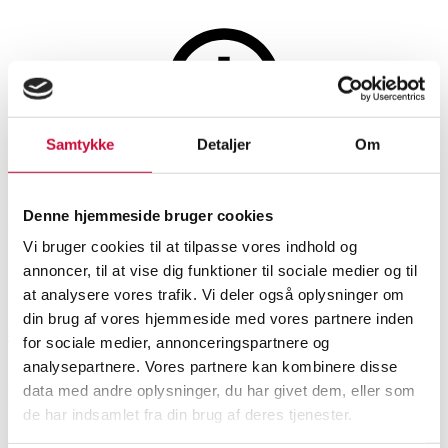
Maleri og skulpturer
Samtykke
Detaljer
Om
Auktionen er afsluttet
Per Eli. Komposition
Denne hjemmeside bruger cookies
Vi bruger cookies til at tilpasse vores indhold og
annoncer, til at vise dig funktioner til sociale medier og til
SHOWROOM
VURDERING
VARENUMMER
at analysere vores trafik. Vi deler også oplysninger om
din brug af vores hjemmeside med vores partnere inden
Vejle
DKK
4.000
6516476
for sociale medier, annonceringspartnere og
analysepartnere. Vores partnere kan kombinere disse
Beskrivelse
data med andre oplysninger, du har givet dem, eller som
de har indsamlet fra din brug af deres tjenester.
Moderne billedkunst