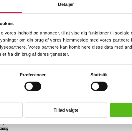
Detaljer
Beskrivelse
Denne vare er sat til omsalg under n
ookies
varenummer 6550610
Tæpper og tekstiler
se vores indhold og annoncer, til at vise dig funktioner til sociale
Persisk Mir tæppe, uld på bomuld. Nyv
oplysninger om din brug af vores hjemmeside med vores partnere i
og istandsat. 435x340 cm.
ysepartnere. Vores partnere kan kombinere disse data med andr
et fra din brug af deres tjenester.
Lignende varer
Præferencer
Statistik
brev og modtag nyheder samt tilbud direkte i din email.
Tillad valgte
ing
tning