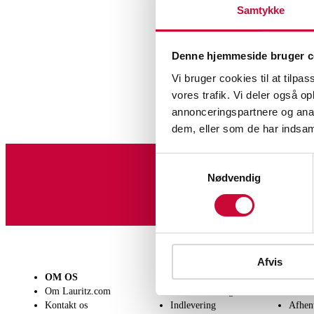
Samtykke
Denne hjemmeside bruger c
Vi bruger cookies til at tilpas
vores trafik. Vi deler også 
annonceringspartnere og anal
dem, eller som de har indsaml
Samtykkevalg
Nødvendig
Tilmeld dig vores nyheds
Afvis
OM OS
SÆLG
KØB
Om Lauritz.com
Få en vurdering
Lever
Kontakt os
Indlevering
Afhen