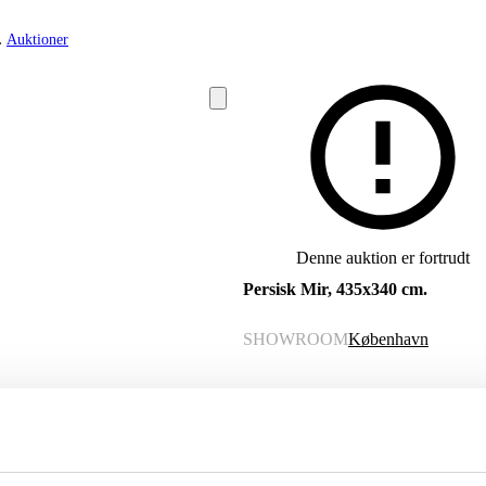
Auktioner
Denne auktion er fortrudt
Persisk Mir, 435x340 cm.
SHOWROOM
København
VURDERING
DKK
5.000
VARENUMMER
6517839