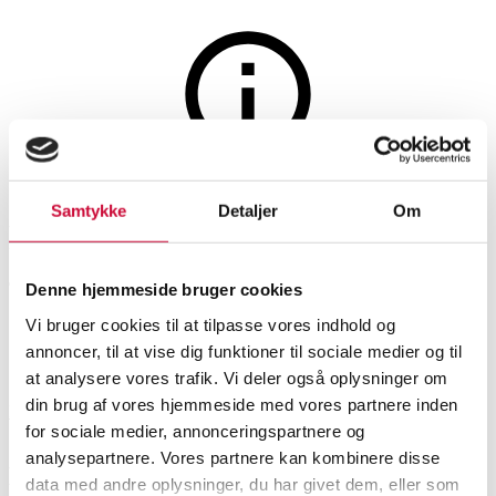
Tæpper og tekstiler
Auktionen er afsluttet
Samtykke
Detaljer
Om
Persisk Nadjafabad tæppe,
400x303 cm
Denne hjemmeside bruger cookies
Vi bruger cookies til at tilpasse vores indhold og
annoncer, til at vise dig funktioner til sociale medier og til
SHOWROOM
VURDERING
VARENUMMER
at analysere vores trafik. Vi deler også oplysninger om
din brug af vores hjemmeside med vores partnere inden
Roskilde
DKK
5.800
6447056
for sociale medier, annonceringspartnere og
analysepartnere. Vores partnere kan kombinere disse
Beskrivelse
data med andre oplysninger, du har givet dem, eller som
Ægte tæpper