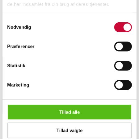
de har indsamlet fra din brug af deres tjenester.
Persisk Nadjafabad tæppe, uld på bomuld. Fremstår med brugspatina.
Nyvasket. 400x303 cm
Samtykkevalg
Nødvendig
Præferencer
Lignende varer
Statistik
Tilmeld dig vores nyhedsbrev og modtag nyheder samt
tilbud direkte i din email.
Marketing
Tillad alle
Persisk Nadjafabad tæppe, 400x303 cm
Tillad valgte
OM OS