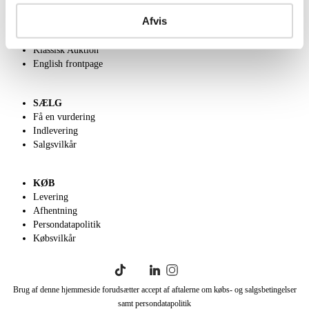
Om Lauritz.com
Afvis
Kontakt os
Velgørenhed
Klassisk Auktion
English frontpage
SÆLG
Få en vurdering
Indlevering
Salgsvilkår
KØB
Levering
Afhentning
Persondatapolitik
Købsvilkår
Brug af denne hjemmeside forudsætter accept af aftalerne om købs- og salgsbetingelser
samt persondatapolitik