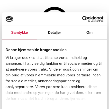
Samtykke
Detaljer
Om
Auktionen er afsluttet
Denne hjemmeside bruger cookies
Persisk Sarough, 400x292 cm.
Vi bruger cookies til at tilpasse vores indhold og
annoncer, til at vise dig funktioner til sociale medier og til
SHOWROOM
VURDERING
VARENUMMER
at analysere vores trafik. Vi deler også oplysninger om
din brug af vores hjemmeside med vores partnere inden
for sociale medier, annonceringspartnere og
Roskilde
DKK
5.000
6500617
analysepartnere. Vores partnere kan kombinere disse
data med andre oplysninger, du har givet dem, eller som
Ægte tæpper
Beskrivelse
de har indsamlet fra din brug af deres tjenester.