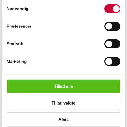
Persisk Sarough, uld på bomuld. Nyvasket. 400x292 cm.
Samtykkevalg
Nødvendig
Lignende varer
Præferencer
Tilmeld dig vores nyhedsbrev og modtag nyheder samt
tilbud direkte i din email.
Statistik
Marketing
Tillad alle
OM OS
Persisk Sarough, 400x292 cm.
Om Lauritz.com
Tillad valgte
Kontakt os
Velgørenhed
Klassisk Auktion
Afvis
English frontpage