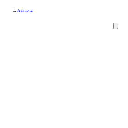
Auktioner
Tæpper og tekstiler