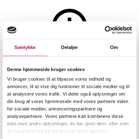
Tæpper og tekstiler
Samtykke
Detaljer
Om
Auktionen er afsluttet
Persisk Tabriz 'Patina' 400x290
Denne hjemmeside bruger cookies
cm
Vi bruger cookies til at tilpasse vores indhold og
annoncer, til at vise dig funktioner til sociale medier og til
at analysere vores trafik. Vi deler også oplysninger om
SHOWROOM
VURDERING
VARENUMMER
din brug af vores hjemmeside med vores partnere inden
for sociale medier, annonceringspartnere og
Roskilde
DKK
10.000
6447053
analysepartnere. Vores partnere kan kombinere disse
data med andre oplysninger, du har givet dem, eller som
de har indsamlet fra din brug af deres tjenester.
Beskrivelse
Ægte tæpper