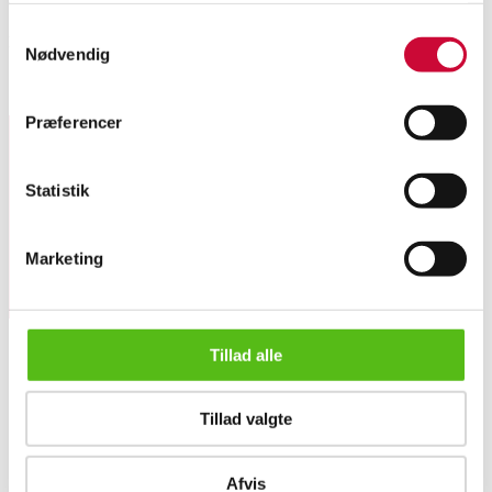
Samtykkevalg
Persisk Tabriz tæppe, uld på bomuld. Nyvasket. 400x290 cm.
Nødvendig
Lignende varer
Præferencer
Tilmeld dig vores nyhedsbrev og modtag nyheder samt
Statistik
tilbud direkte i din email.
Marketing
Tillad alle
OM OS
Tillad valgte
Om Lauritz.com
Kontakt os
Persisk Tabriz 'Patina' 400x290 cm
Velgørenhed
Afvis
Klassisk Auktion