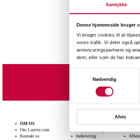
Samtykke
Denne hjemmeside bruger c
Vi bruger cookies til at tilpas
vores trafik. Vi deler også 
annonceringspartnere og anal
dem, eller som de har indsaml
Samtykkevalg
Nødvendig
Tilmeld dig vores nyheds
Afvis
OM OS
SÆLG
KØB
Om Lauritz.com
Få en vurdering
Lever
Kontakt os
Indlevering
Afhen