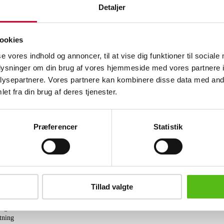
Detaljer
Beskrivelse
Denne vare er sat til omsalg under n
ookies
Tæpper og tekstiler
varenummer 6561295
se vores indhold og annoncer, til at vise dig funktioner til sociale
Persisk tæppe 200x131 cm. Brugsspor,
oplysninger om din brug af vores hjemmeside med vores partnere i
slidte frynser.
ysepartnere. Vores partnere kan kombinere disse data med andr
et fra din brug af deres tjenester.
Lignende varer
Præferencer
Statistik
brev og modtag nyheder samt tilbud direkte i din email.
Tillad valgte
ing
tning