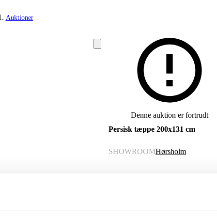
Auktioner
Denne auktion er fortrudt
Persisk tæppe 200x131 cm
SHOWROOM
Hørsholm
VURDERING
DKK
1.300
VARENUMMER
6541697