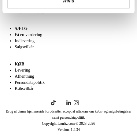
Afvis
Klassisk Auktion
English frontpage
SÆLG
Få en vurdering
Indlevering
Salgsvilkår
KØB
Levering
Afhentning
Persondatapolitik
Købsvilkår
Brug af denne hjemmeside forudsætter accept af aftalerne om købs- og salgsbetingelser
samt persondatapolitik
Copyright Lauritz.com © 2023-
2026
Version:
1.5.34