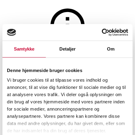
Smykker
Samtykke
Detaljer
Om
Auktionen er afsluttet
Pomellato: Græsk kors af 18
Denne hjemmeside bruger cookies
kt. guld.
Vi bruger cookies til at tilpasse vores indhold og
annoncer, til at vise dig funktioner til sociale medier og til
at analysere vores trafik. Vi deler også oplysninger om
SHOWROOM
VURDERING
VARENUMMER
din brug af vores hjemmeside med vores partnere inden
for sociale medier, annonceringspartnere og
Roskilde
DKK
6.200
6494703
analysepartnere. Vores partnere kan kombinere disse
data med andre oplysninger, du har givet dem, eller som
Beskrivelse
de har indsamlet fra din brug af deres tjenester.
Halskæder, vedhæng