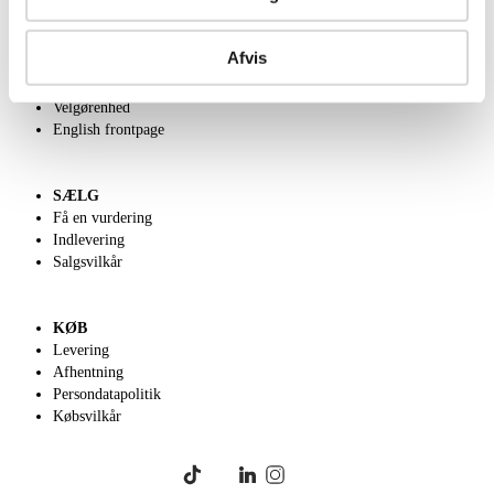
OM OS
Afvis
Om Lauritz.com
Kontakt os
Velgørenhed
English frontpage
SÆLG
Få en vurdering
Indlevering
Salgsvilkår
KØB
Levering
Afhentning
Persondatapolitik
Købsvilkår