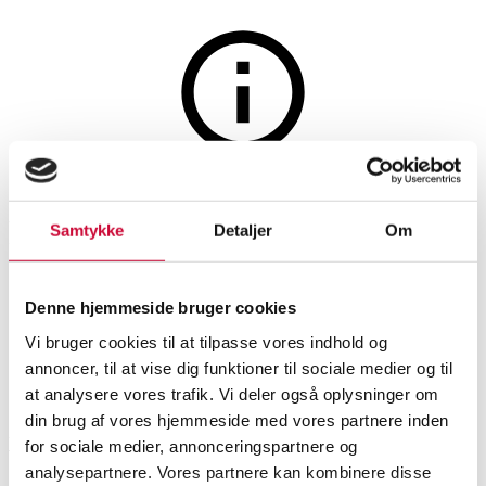
Lamper og belysning
Auktionen er afsluttet
Poul Henningsen. 9-armet
Samtykke
Detaljer
Om
bombardementskrone fra
30'erne
Denne hjemmeside bruger cookies
Vi bruger cookies til at tilpasse vores indhold og
annoncer, til at vise dig funktioner til sociale medier og til
SHOWROOM
VURDERING
VARENUMMER
at analysere vores trafik. Vi deler også oplysninger om
din brug af vores hjemmeside med vores partnere inden
Vejle
DKK
62.000
6475959
for sociale medier, annonceringspartnere og
analysepartnere. Vores partnere kan kombinere disse
Loftslamper