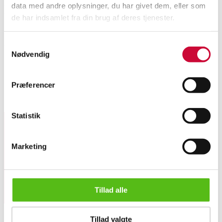
data med andre oplysninger, du har givet dem, eller som
Beskrivelse
de har indsamlet fra din brug af deres tjenester.
Poul Henningsen (1894-1967). 9-armet bombardementskrone med stel af
Samtykkevalg
bruneret messing, monteret med rosa 2/1 skærme , senere bemalet.
Nødvendig
Fremstillet af Louis Poulsen i 1930'erne. Fremstår med aldersrelaterede
brugsspor, få skærme med kanthak.Lauritz.com indestår ikke for
funktionaliteten.
Præferencer
Lignende varer
Statistik
Tilmeld dig vores nyhedsbrev og modtag nyheder samt
Marketing
tilbud direkte i din email.
Tillad alle
Poul Henningsen. 9-armet bombardementskrone fra 30'erne
Tillad valgte