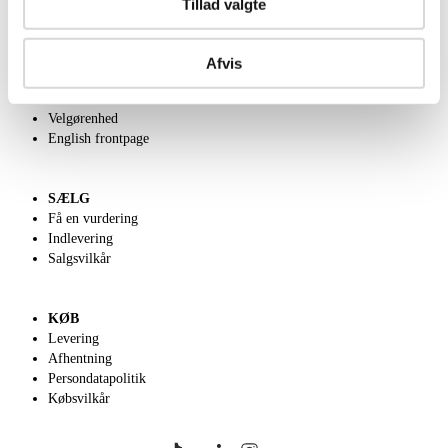
Tillad valgte
OM OS
Afvis
Om Lauritz.com
Kontakt os
Velgørenhed
English frontpage
SÆLG
Få en vurdering
Indlevering
Salgsvilkår
KØB
Levering
Afhentning
Persondatapolitik
Købsvilkår