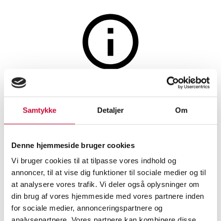
Lamper og belysning
Auktionen er afsluttet
Poul Henningsen. 3/2
Samtykke
Detaljer
Om
Akademikrone, patended,
1930'erne
Denne hjemmeside bruger cookies
Vi bruger cookies til at tilpasse vores indhold og
annoncer, til at vise dig funktioner til sociale medier og til
SHOWROOM
VURDERING
VARENUMMER
at analysere vores trafik. Vi deler også oplysninger om
din brug af vores hjemmeside med vores partnere inden
Aarhus
DKK
46.000
6540675
for sociale medier, annonceringspartnere og
Loftslamper
analysepartnere. Vores partnere kan kombinere disse