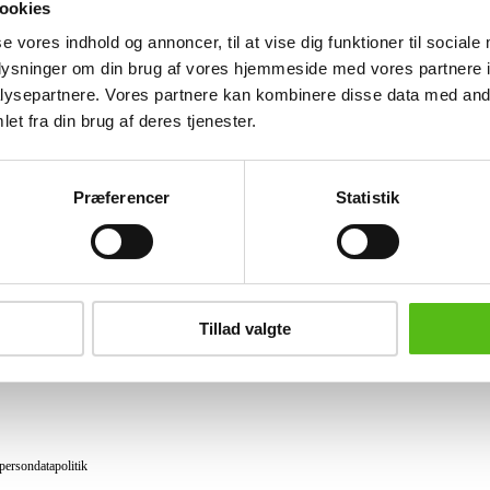
ookies
Lignende varer
se vores indhold og annoncer, til at vise dig funktioner til sociale
oplysninger om din brug af vores hjemmeside med vores partnere i
ysepartnere. Vores partnere kan kombinere disse data med andr
et fra din brug af deres tjenester.
brev og modtag nyheder samt tilbud direkte i din email.
Præferencer
Statistik
ing
tning
Tillad valgte
datapolitik
ilkår
persondatapolitik