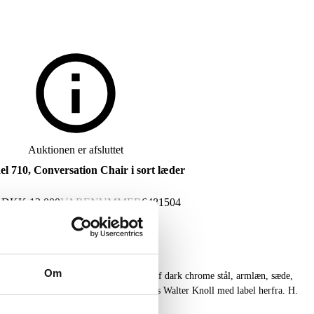
Auktionen er afsluttet
l 710, Conversation Chair i sort læder
G
DKK
13.000
VARENUMMER
6481504
Om
, model 710, Conversation Chair, stel af dark chrome stål, armlæn, sæde,
t læder. Formgivet 1972. Fremstillet hos Walter Knoll med label herfra. H.
ed lette brugsspor.