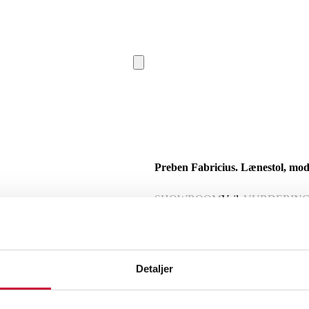
Preben Fabricius. Lænestol, mode
SHOWROOM
Vejle
VURDERIN
Beskrivelse
Detaljer
Preben Fabricius (1931-1984). Lænestol
ryg samt løse hynder betrukket med sor
75/40. B. 73. D. ca. 80 cm. Fremstår m