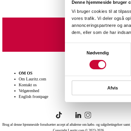
Denne hjemmeside bruger c
Vi bruger cookies til at tilpas
vores trafik. Vi deler også 
annonceringspartnere og anal
dem, eller som de har indsaml
Tilmeld dig vores nyheds
Samtykkevalg
Nødvendig
OM OS
SÆLG
KØB
Om Lauritz.com
Få en vurdering
Lever
Kontakt os
Indlevering
Afhen
Afvis
Velgørenhed
Salgsvilkår
Person
English frontpage
Købsv
Brug af denne hjemmeside forudsætter accept af aftalerne om købs- og salgsbetingelser samt 
Copyright Lauritz.com © 2023-
2026