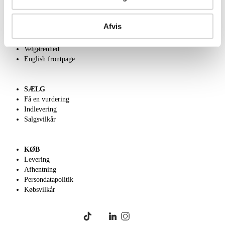
OM OS
Afvis
Om Lauritz.com
Kontakt os
Velgørenhed
English frontpage
SÆLG
Få en vurdering
Indlevering
Salgsvilkår
KØB
Levering
Afhentning
Persondatapolitik
Købsvilkår