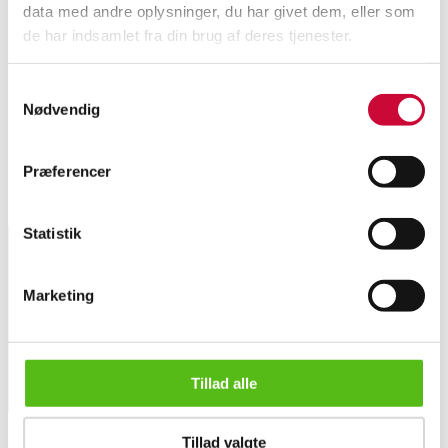
data med andre oplysninger, du har givet dem, eller som
Beskrivelse
de har indsamlet fra din brug af deres tjenester.
Preben Fabricius & Jørgen Kastholm. Et par 'Tulip' chair stole betrukket
Samtykkevalg
med brun læder, monteret på drejelig trepasfod af poleret aluminium.
Nødvendig
Formgivet 1964. Fremstillet hos Walter Knoll med mærke herfra. H. 90 B.
70 sh. 45 cm. Fremstår med alm. brugsspor. (2)
Se også varenummer 6535084
Præferencer
Lignende varer
Statistik
Tilmeld dig vores nyhedsbrev og modtag nyheder samt
Marketing
tilbud direkte i din email.
Tillad alle
Preben Fabricius & Jørgen Kastholm. Et par 'Tulip' chairs, b...
Tillad valgte