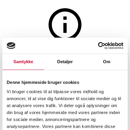
Møbler
Auktionen er afsluttet
Preben Fabricius & Jørgen
Samtykke
Detaljer
Om
Kastholm. Et par 'Tulip'
chairs, brun læder (2)
Denne hjemmeside bruger cookies
Vi bruger cookies til at tilpasse vores indhold og
annoncer, til at vise dig funktioner til sociale medier og til
SHOWROOM
VURDERING
VARENUMMER
at analysere vores trafik. Vi deler også oplysninger om
din brug af vores hjemmeside med vores partnere inden
Roskilde
DKK
8.800
6535101
for sociale medier, annonceringspartnere og
analysepartnere. Vores partnere kan kombinere disse
Stole